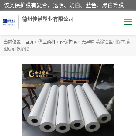
该类保护膜有复合，透明、奶白、蓝色、黑白等膜型。特高粘，高粘，中高粘，中粘，中低粘，低粘等。对于不同的粘力要求有相应的产品相适配。无胶渍残留污染。在较宽的收卷幅度下平整无皱纹，收卷长度大，利于机械化及自动化施工粘贴。为您的产品提供的表面保护解决方案。 产品广泛适用于：铝材、不锈钢、金属、塑料、电子、家电、家具、玻璃、化工材料、装饰材料等。
德州佳诺塑业有限公司
当前位置：
首页
>
供应商机
>
pe保护膜
> 无异味 喷涂铝型材保护膜
踢脚线保护膜
pe保护膜
包装膜
地毯保护膜
家具保护膜
拉伸缠绕膜
透明保护膜
黑白保护膜
乳白保护膜
明蓝保护膜
纯黑保护膜
印字保护膜
彩钢板保护膜