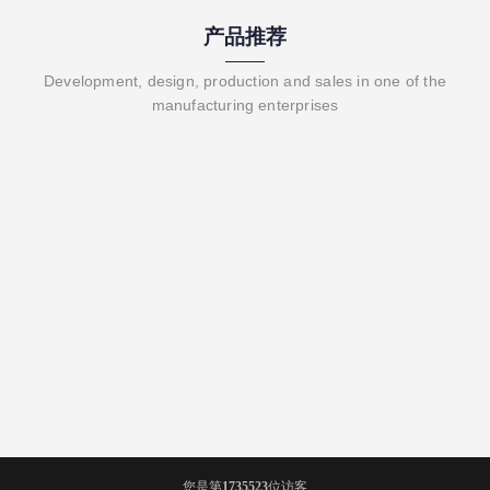
产品推荐
Development, design, production and sales in one of the
manufacturing enterprises
您是第
1735523
位访客