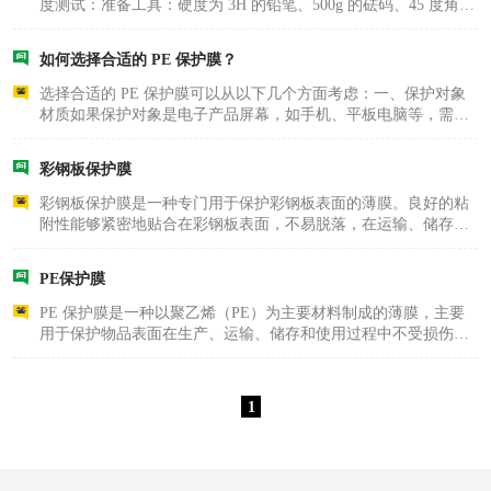
度测试：准备工具：硬度为 3H 的铅笔、500g 的砝码、45 度角的
固定夹具。测试步骤：将 PE 保护膜平整地粘贴在光滑的测试板
上，用夹具固定住铅笔，使铅笔与保护膜表面成 45 度角，然后在
如何选择合适的 PE 保护膜？
铅笔上加上 ..
选择合适的 PE 保护膜可以从以下几个方面考虑：一、保护对象
材质如果保护对象是电子产品屏幕，如手机、平板电脑等，需要
选择高透明度、防刮性能好的 PE 保护膜。这种保护膜通常采用
特殊的涂层处理，能有效防止屏幕被划伤，同时不影响屏幕的显
彩钢板保护膜
示效果。对于不..
彩钢板保护膜是一种专门用于保护彩钢板表面的薄膜。良好的粘
附性能够紧密地贴合在彩钢板表面，不易脱落，在运输、储存和
安装过程中为彩钢板提供可靠的保护。同时，在需要揭除时，不
会残留胶水，保持彩钢板表面清洁。耐磨损性可以有效抵御外界
PE保护膜
的摩擦、刮擦等..
PE 保护膜是一种以聚乙烯（PE）为主要材料制成的薄膜，主要
用于保护物品表面在生产、运输、储存和使用过程中不受损伤。
一、特点良好的粘附性能够牢固地粘贴在物品表面，不易脱落。
同时，在需要揭去保护膜时，不会残留胶水，保持物品表面清
洁。柔韧性好可以适..
1