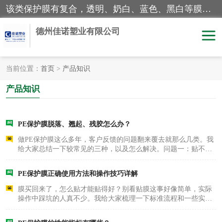
该类保护膜有复合，透明、奶白、蓝色、黑白等膜型。特高粘，高粘，中高粘，中粘，中低粘，低粘等。对于不同的粘力要求有相应的产品相适配。无胶渍残留污染。在较宽的收卷幅度下平整无皱纹，收卷长度大，利于机械化及自动化施工粘贴。为您的产品提供的表面保护解决方案。 产品广泛适用于：铝材、不锈钢、金属、塑料、电子、家电、家具、玻璃、化工材料、装饰材料等。
德州佳诺塑业有限公司
当前位置：
首页
>
产品知识
pe保护膜
包装膜
产品知识
地毯保护膜
家具保护膜
PE保护膜脱落、翘起、残胶怎么办？
拉伸缠绕膜
透明保护膜
做PE保护膜这么多年，客户反馈的问题翻来覆去就那么几类。我
给大家总结一下较常见的三种，以及怎么解决。问题一：贴不
黑白保护膜
牢，使用过程中脱落了。这种情况的可能性就是压敏胶的粘度不
乳白保护膜
够。当然也有其他原因，比如贴膜的时候压力不够，或者被贴表
PE保护膜正确使用方法和操作技巧详解
面没清洁干净——..
明蓝保护膜
纯黑保护膜
膜买回来了，怎么贴才能贴得好？别看贴膜这事好像简单，实际
操作中踩坑的人真不少。我给大家梳理一下标准流程和一些实用
印字保护膜
彩钢板保护膜
技巧。一步：清洁表面。 这是较重要的一步，也是较容易被忽略
的一步。被保护物体的表面清洁、干燥，不能有灰尘、油污和水