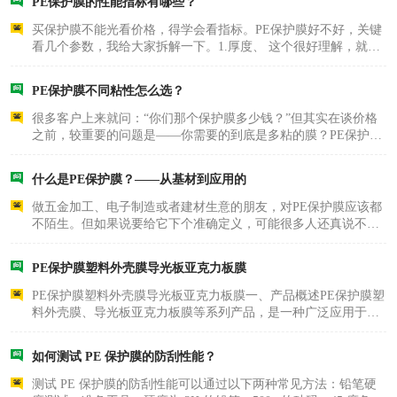
PE保护膜的性能指标有哪些？
渍。如果有脏东..
不绣钢板保护膜
两边上胶保护膜
买保护膜不能光看价格，得学会看指标。PE保护膜好不好，关键
看几个参数，我给大家拆解一下。1.厚度、 这个很好理解，就是
窗缝阻风胶带
铝板保护膜
膜本身有多厚。不同粘性等级的保护膜厚度有差异，低粘到中低
粘的一般在0.03mm左右，中粘和高粘的在0.05mm左右，高粘的
PE保护膜不同粘性怎么选？
大概0.04mm。厚度..
不锈钢板保护膜
一次性隔离膜
很多客户上来就问：“你们那个保护膜多少钱？”但其实在谈价格
之前，较重要的问题是——你需要的到底是多粘的膜？PE保护膜
按粘力分成六个等级，每个等级都有自己对应的“主战场”。我给
大家挨个捋一捋。低粘保护膜粘性非常弱，贴上去几乎没什么附
什么是PE保护膜？——从基材到应用的
着力感，但..
做五金加工、电子制造或者建材生意的朋友，对PE保护膜应该都
不陌生。但如果说要给它下个准确定义，可能很多人还真说不上
来。PE保护膜，全称叫Polyethylene保护膜，说白了就是以聚乙烯
（PE）塑料薄膜为基材的一种高分子材料。聚乙烯大家应该不陌
PE保护膜塑料外壳膜导光板亚克力板膜
生，塑料袋、..
PE保护膜塑料外壳膜导光板亚克力板膜一、产品概述PE保护膜塑
料外壳膜、导光板亚克力板膜等系列产品，是一种广泛应用于电
子消费品，如智能手机、平板电脑、显示器等的高分子材料。这
些膜具有出色的透明度、耐用性和易于处理的特点，是各种电子
如何测试 PE 保护膜的防刮性能？
设备的重要部件..
测试 PE 保护膜的防刮性能可以通过以下两种常见方法：铅笔硬