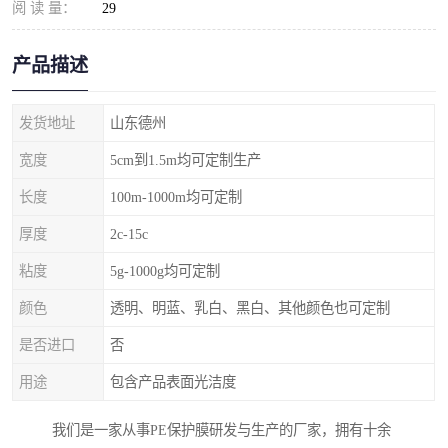
阅 读 量：
29
产品描述
发货地址
山东德州
宽度
5cm到1.5m均可定制生产
长度
100m-1000m均可定制
厚度
2c-15c
粘度
5g-1000g均可定制
颜色
透明、明蓝、乳白、黑白、其他颜色也可定制
是否进口
否
用途
包含产品表面光洁度
我们是一家从事PE保护膜研发与生产的厂家，拥有十余