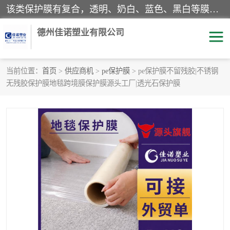
该类保护膜有复合，透明、奶白、蓝色、黑白等膜型。特高粘，高粘，中高粘，中粘，中低粘，低粘等。对于不同的粘力要求有相应的产品相适配。无胶渍残留污染。在较宽的收卷幅度下平整无皱纹，收卷长度大，利于机械化及自动化施工粘贴。为您的产品提供的表面保护解决方案。 产品广泛适用于：铝材、不锈钢、金属、塑料、电子、家电、家具、玻璃、化工材料、装饰材料等。
德州佳诺塑业有限公司
当前位置：
首页
>
供应商机
>
pe保护膜
> pe保护膜不留残胶|不锈钢
无残胶保护膜地毯跨境膜保护膜源头工厂|透光石保护膜
pe保护膜
包装膜
地毯保护膜
家具保护膜
拉伸缠绕膜
透明保护膜
黑白保护膜
乳白保护膜
明蓝保护膜
纯黑保护膜
印字保护膜
彩钢板保护膜