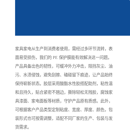
家具家电从生产到消费者使用，需经过多环节流转，表
面易受损伤，我们的 PE 保护膜能有效解决这一问题。
产品具备出色的韧性，可缓冲外力冲击，阻挡灰尘、油
污、水渍侵蚀，避免刮擦、磕碰留下痕迹，让产品始终
保持崭新状态。胶层采用酸酯水性胶搭配助剂，粘性温
和且持久，贴合紧密不翘边，撕除轻松无残胶，腐蚀家
具漆面、家电面板等材质，守护产品原有质感。此外，
可根据客户产品类型定制粘度、宽度、厚度、颜色，包
装形式也可按需调整，适配不同厂家的生产、包装与发
货需求。