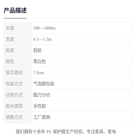
产品描述
长度
100—1000m
宽度
0.5—1.5m
粘度
低粘
颜色
黑白色
管芯直径
7.6cm
包装方式
气泡膜包装
切割方式
圆刀分切
胶水类型
水性胶
销售方式
工厂直销
我们拥有十余年 PE 保护膜生产经验，专注家具、家电