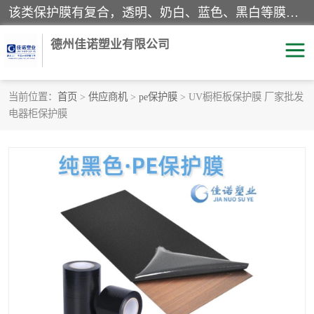
该类保护膜有复合，透明、奶白、蓝色、黑白等膜型。特高粘，高粘，中高粘，中粘，中低粘，低粘等。对于不同的粘力要求有相应的产品相适配。无胶渍残留污染。在较宽的收卷幅度下平整无皱纹，收卷长度大，利于机械化及自动化施工粘贴。为您的产品提供的表面保护解决方案。 产品广泛适用于：铝材、不锈钢、金属、塑料、电子、家电、家具、玻璃、化工材料、装饰材料等。
德州佳诺塑业有限公司
当前位置：
首页
>
供应商机
>
pe保护膜
> UV橱柜板保护膜 厂家批发
电器柜保护膜
pe保护膜
包装膜
地毯保护膜
家具保护膜
拉伸缠绕膜
透明保护膜
黑白保护膜
乳白保护膜
明蓝保护膜
纯黑保护膜
印字保护膜
彩钢板保护膜