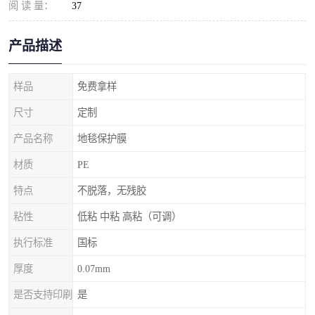
阅 读 量：
37
产品描述
样品
免费拿样
尺寸
定制
产品名称
地毯保护膜
材质
PE
特点
不脱落，无残胶
粘性
低粘 中粘 高粘（可调）
执行标准
国标
厚度
0.07mm
是否支持印刷
是