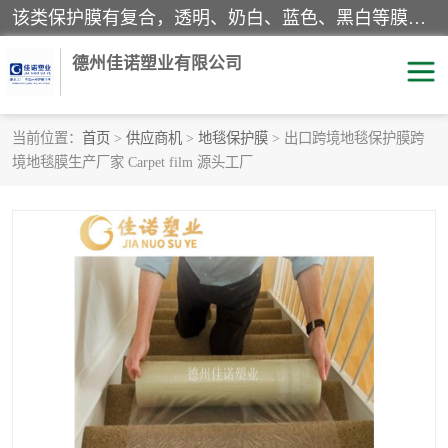
该类保护膜有复合，透明、奶白、蓝色、黑白等膜型。特高粘，高粘，中高粘，中粘，中低粘，低粘等。对于不同的粘力要求有相应的产品相适配。无胶渍残留污染。在较宽的收卷幅度下平整无皱纹，收卷长度大，利于机械化及自动化施工粘贴。为您的产品提供的表面保护解决方案。 产品广泛适用于：铝材、不锈钢、金属、塑料、电子、家电、家具、玻璃、化工材料、装饰材料等。
德州佳诺塑业有限公司
当前位置：
首页
>
供应商机
>
地毯保护膜
> 出口跨境地毯保护膜跨
境地毯膜生产厂家 Carpet film 源头工厂
pe保护膜
包装膜
地毯保护膜
家具保护膜
拉伸缠绕膜
透明保护膜
黑白保护膜
乳白保护膜
明蓝保护膜
纯黑保护膜
印字保护膜
彩钢板保护膜