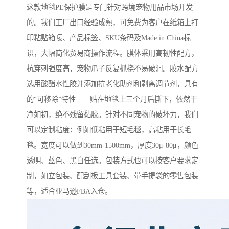
这款地毯PE保护膜是专门针对跨境宠物用品市场开发
的。我们工厂出口经验成熟，可免费为客户在纸箱上打
印粘贴箱唛、产品标签、SKU条码及Made in China标
识，大幅简化贸易商操作流程。膜体采用高韧性配方，
抗穿刺强度高，宠物爪子反复抓挠不易破洞。胶水配方
选用酸酯水性胶并添加抗老化助剂和剥离调节剂，具有
的“可移除”特性——贴在地毯上三个月后撕下，依然干
净如初，绝不残留黏胶。针对不同宠物的破坏力，我们
可以定制粘度：例如低粘用于短毛毯，高粘用于长毛
毯。宽度可以做到30mm-1500mm，厚度30μ-80μ，颜色
透明、蓝色、黑白任选。包装方式也可以按客户要求定
制，如立包装、配刮板工具套装、带手提袋的零售包装
等，适合亚马逊FBA入仓。