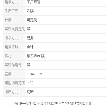
销售方式
工厂直销
生产工艺
吹膜
长度
可定制
是否支持定制
是
撕裂方式
易撕
销售区域
全球
基材
聚乙烯PE膜
是否跨境专供货源
是
宽度
0.2m-1.5m
可耐温度范围
90℃
撕断方式
切断
我们是一家拥有十余年PE保护膜生产经验的制造企业。