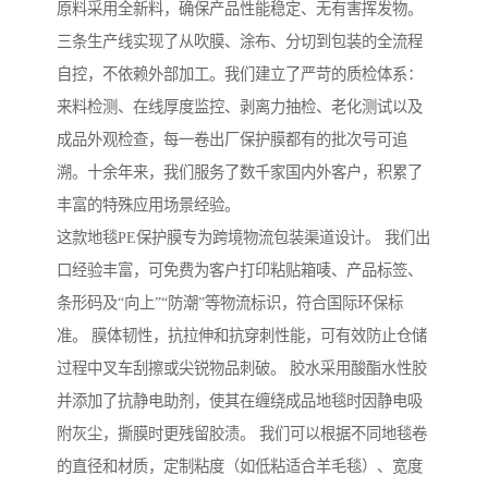
原料采用全新料，确保产品性能稳定、无有害挥发物。
三条生产线实现了从吹膜、涂布、分切到包装的全流程
自控，不依赖外部加工。我们建立了严苛的质检体系：
来料检测、在线厚度监控、剥离力抽检、老化测试以及
成品外观检查，每一卷出厂保护膜都有的批次号可追
溯。十余年来，我们服务了数千家国内外客户，积累了
丰富的特殊应用场景经验。
这款地毯PE保护膜专为跨境物流包装渠道设计。 我们出
口经验丰富，可免费为客户打印粘贴箱唛、产品标签、
条形码及“向上”“防潮”等物流标识，符合国际环保标
准。 膜体韧性，抗拉伸和抗穿刺性能，可有效防止仓储
过程中叉车刮擦或尖锐物品刺破。 胶水采用酸酯水性胶
并添加了抗静电助剂，使其在缠绕成品地毯时因静电吸
附灰尘，撕膜时更残留胶渍。 我们可以根据不同地毯卷
的直径和材质，定制粘度（如低粘适合羊毛毯）、宽度