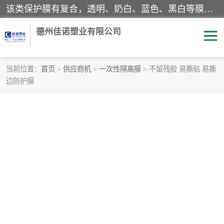
该类保护膜有复合，透明、奶白、蓝色、黑白等膜型。特高粘，高粘，中高粘，中粘，中低粘，低粘等。对于不同的粘力要求有相应的产品相适配。无胶渍残留污染。在较宽的收卷幅度下平整无皱纹，收卷长度大，利于机械化及自动化施工粘贴。为您的产品提供的表面保护解决方案。 产品广泛适用于：铝材、不锈钢、金属、塑料、电子、家电、家具、玻璃、化工材料、装饰材料等。
德州佳诺塑业有限公司
当前位置：
首页
>
供应商机
>
一次性隔离膜
> 不留残胶 易撕贴 易撕
边防护膜