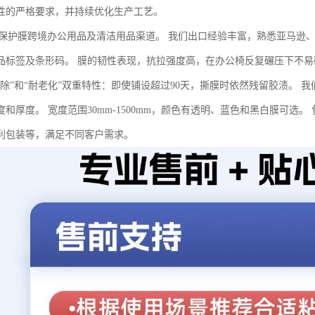
性的严格要求，并持续优化生产工艺。
E保护膜跨境办公用品及清洁用品渠道。 我们出口经验丰富，熟悉亚马逊
品标签及条形码。 膜的韧性表现，抗拉强度高，在办公椅反复碾压下不易
移除”和“耐老化”双重特性：即使铺设超过90天，撕膜时依然残留胶渍。
度和厚度。 宽度范围30mm-1500mm，颜色有透明、蓝色和黑白膜可选
利包装等，满足不同客户需求。