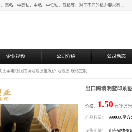
该类保护膜有复合，透明、奶白、蓝色、黑白等膜型。特高粘，高粘，中高粘，中粘，中低粘，低粘等。对于不同的粘力要求有相应的产品相适配。无胶渍残留污染。在较宽的收卷幅度下平整无皱纹，收卷长度大，利于机械化及自动化施工粘贴。为您的产品提供的表面保护解决方案。 产品广泛适用于：铝材、不锈钢、金属、塑料、电子、家电、家具、玻璃、化工材料、装饰材料等。
企业视频
公司介绍
公司动态
刷图案地毯膜跨境地毯膜批发价 地毯膜 规格定制
出口跨境明蓝印刷图
1.50
价格：
元/平方米
产品数量：
9999.00平
发货地址：
山东省德州