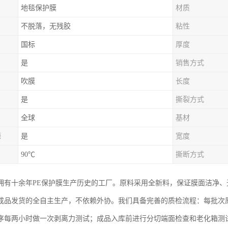
地毯保护膜
材质
不脱落，无残胶
粘性
国标
厚度
是
销售方式
吹膜
长度
是
撕裂方式
全球
基材
源
是
宽度
90℃
撕断方式
拥有十余年PE保护膜生产历史的工厂。原料采用全新料，保证膜面洁净
成品发货的全自主生产，不依赖外协。我们具备完善的质检流程：每批次
序每两小时做一次剥离力测试；成品入库前进行分切端面检查和老化箱测