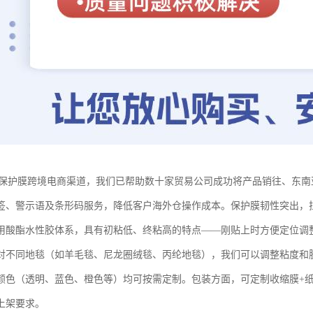
E保护膜跨境电商渠道，我们已帮助数十家贸易公司成功将产品销往、东
签、警示语及条形码服务，降低客户海外仓操作成本。保护膜韧性突出，
用酸酯水性胶体系，具有初粘低、终粘高的特点——刚贴上时方便定位调
对不同地毯（如羊毛毯、尼龙圈绒毯、丙纶地毯），我们可以调整粘度和
颜色（透明、蓝色、橙色等）均可按需定制。包装方面，可定制收缩膜+纸芯
上架要求。