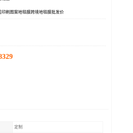
蓝印刷图案地毯膜跨境地毯膜批发价
8329
定制