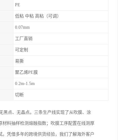
PE
低粘 中粘 高粘（可调）
0.07mm
工厂直销
可定制
易撕
聚乙烯PE膜
0.2m-1.5m
切断
、无黑点、无晶点。三条生产线实现了从吹膜、涂
原材料抽样检测熔融指数；吹膜工序配置在线测厚
试。凭借多年的跨境供货经验，我们了解海外客户