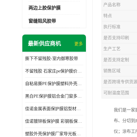
产品名称
两边上胶保护膜
特点
窗缝阻风胶带
执行标准
是否支持印刷
最新供应商机
更多
生产工艺
撕下不留残胶-室内御寒胶带
是否支持定制
销售区域
不留残胶 石家庄pe保护膜价格 塑料薄膜
是否跨境专供货
自粘易撕PE保护膜塑料外壳导光板亚克力板膜操作方便
可耐温度范围
黑白PE保护膜铝合金门窗多种颜色支持定制生产
佳诺金属表面保护膜铝型材保护膜不留残胶铝合金窗框保护胶带
我们是一家
布、分切到
佳诺镀锌板保护膜 彩钢板保护pe保护膜
仪；涂布工
塑胶外壳保护膜厂家导光板保护膜 铝单板保护膜胶带易撕不留胶