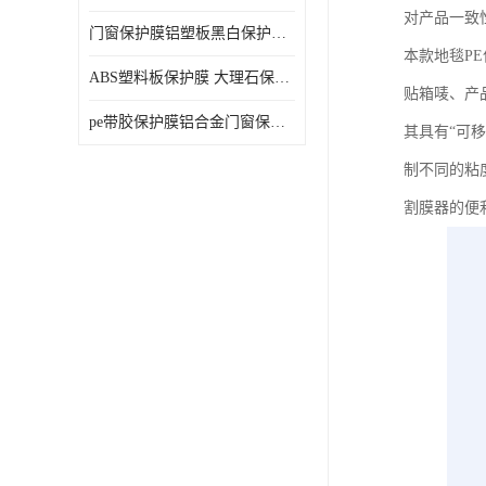
对产品一致
门窗保护膜铝塑板黑白保护膜外墙保温板保护膜
本款地毯P
ABS塑料板保护膜 大理石保护膜 缠鱼竿保护膜
贴箱唛、产
pe带胶保护膜铝合金门窗保护不锈钢板保护膜大理石建筑材料保护
其具有“可
制不同的粘
割膜器的便