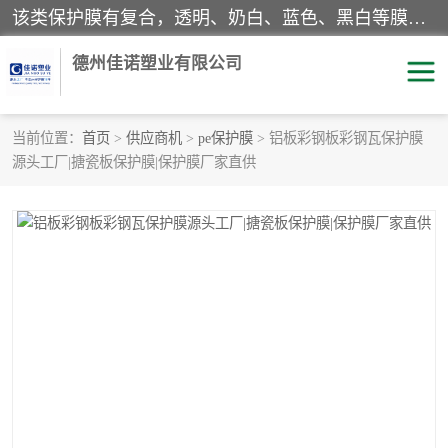
该类保护膜有复合，透明、奶白、蓝色、黑白等膜型。特高粘，高粘，中高粘，中粘，中低粘，低粘等。对于不同的粘力要求有相应的产品相适配。无胶渍残留污染。在较宽的收卷幅度下平整无皱纹，收卷长度大，利于机械化及自动化施工粘贴。为您的产品提供的表面保护解决方案。 产品广泛适用于：铝材、不锈钢、金属、塑料、电子、家电、家具、玻璃、化工材料、装饰材料等。
德州佳诺塑业有限公司
当前位置：
首页
>
供应商机
>
pe保护膜
> 铝板彩钢板彩钢瓦保护膜
源头工厂|搪瓷板保护膜|保护膜厂家直供
pe保护膜
包装膜
地毯保护膜
家具保护膜
拉伸缠绕膜
透明保护膜
黑白保护膜
乳白保护膜
明蓝保护膜
纯黑保护膜
印字保护膜
彩钢板保护膜