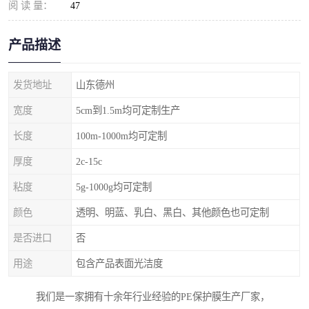
阅 读 量：
47
产品描述
发货地址
山东德州
宽度
5cm到1.5m均可定制生产
长度
100m-1000m均可定制
厚度
2c-15c
粘度
5g-1000g均可定制
颜色
透明、明蓝、乳白、黑白、其他颜色也可定制
是否进口
否
用途
包含产品表面光洁度
我们是一家拥有十余年行业经验的PE保护膜生产厂家，