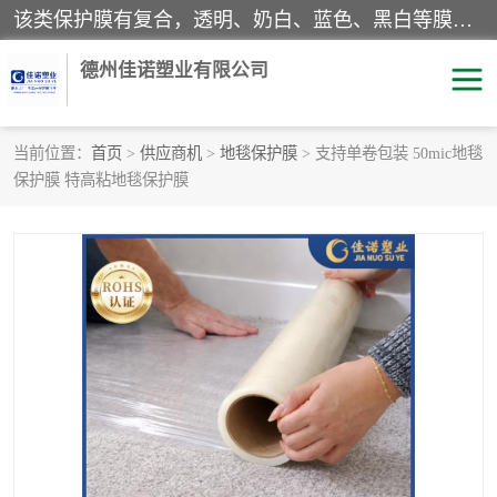
该类保护膜有复合，透明、奶白、蓝色、黑白等膜型。特高粘，高粘，中高粘，中粘，中低粘，低粘等。对于不同的粘力要求有相应的产品相适配。无胶渍残留污染。在较宽的收卷幅度下平整无皱纹，收卷长度大，利于机械化及自动化施工粘贴。为您的产品提供的表面保护解决方案。 产品广泛适用于：铝材、不锈钢、金属、塑料、电子、家电、家具、玻璃、化工材料、装饰材料等。
德州佳诺塑业有限公司
当前位置：
首页
>
供应商机
>
地毯保护膜
> 支持单卷包装 50mic地毯
保护膜 特高粘地毯保护膜
pe保护膜
包装膜
地毯保护膜
家具保护膜
拉伸缠绕膜
透明保护膜
黑白保护膜
乳白保护膜
明蓝保护膜
纯黑保护膜
印字保护膜
彩钢板保护膜