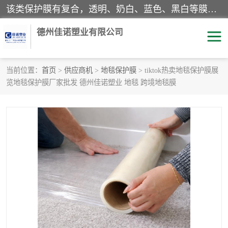
该类保护膜有复合，透明、奶白、蓝色、黑白等膜型。特高粘，高粘，中高粘，中粘，中低粘，低粘等。对于不同的粘力要求有相应的产品相适配。无胶渍残留污染。在较宽的收卷幅度下平整无皱纹，收卷长度大，利于机械化及自动化施工粘贴。为您的产品提供的表面保护解决方案。 产品广泛适用于：铝材、不锈钢、金属、塑料、电子、家电、家具、玻璃、化工材料、装饰材料等。
德州佳诺塑业有限公司
当前位置：
首页
>
供应商机
>
地毯保护膜
> tiktok热卖地毯保护膜展
览地毯保护膜厂家批发 德州佳诺塑业 地毯 跨境地毯膜
pe保护膜
包装膜
地毯保护膜
家具保护膜
拉伸缠绕膜
透明保护膜
黑白保护膜
乳白保护膜
明蓝保护膜
纯黑保护膜
印字保护膜
彩钢板保护膜