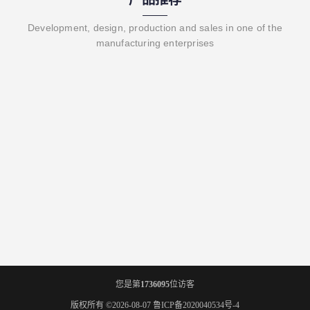
Development, design, production and sales in one of the
manufacturing enterprises
您是第
1736095
位访客
版权所有 ©2026-08-07
鲁ICP备2020040534号-4