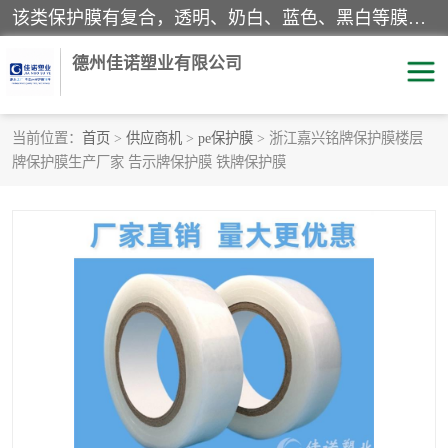
该类保护膜有复合，透明、奶白、蓝色、黑白等膜型。特高粘，高粘，中高粘，中粘，中低粘，低粘等。对于不同的粘力要求有相应的产品相适配。无胶渍残留污染。在较宽的收卷幅度下平整无皱纹，收卷长度大，利于机械化及自动化施工粘贴。为您的产品提供的表面保护解决方案。 产品广泛适用于：铝材、不锈钢、金属、塑料、电子、家电、家具、玻璃、化工材料、装饰材料等。
德州佳诺塑业有限公司
当前位置：
首页
>
供应商机
>
pe保护膜
> 浙江嘉兴铭牌保护膜楼层
牌保护膜生产厂家 告示牌保护膜 铁牌保护膜
pe保护膜
包装膜
地毯保护膜
家具保护膜
拉伸缠绕膜
透明保护膜
黑白保护膜
乳白保护膜
明蓝保护膜
纯黑保护膜
印字保护膜
彩钢板保护膜