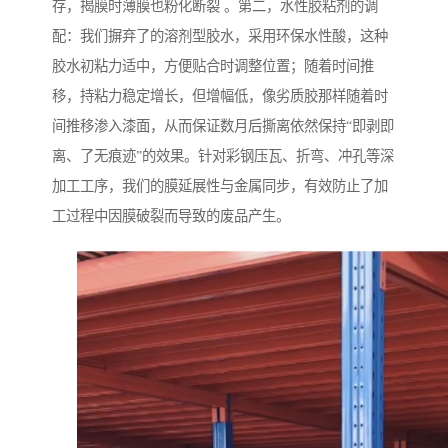
存，揭膜时薄膜也粉化断裂 。第二，水性胶粘剂的调
配：我们摒弃了的溶剂型胶水，采用环保水性酸，这种
胶水初粘力适中，方便贴合时调整位置；随着时间推
移，持粘力稳定增长，但增幅低，像劣质胶那样随着时
间推移渗入漆面，从而保证数月后撕离依然保持“即剥即
离、了无痕迹”的效果。针对彩钢压瓦、折弯、冲孔等深
加工工序，我们的膜延展性与金属同步，有效防止了加
工过程中因膜破裂而导致的废品产生。