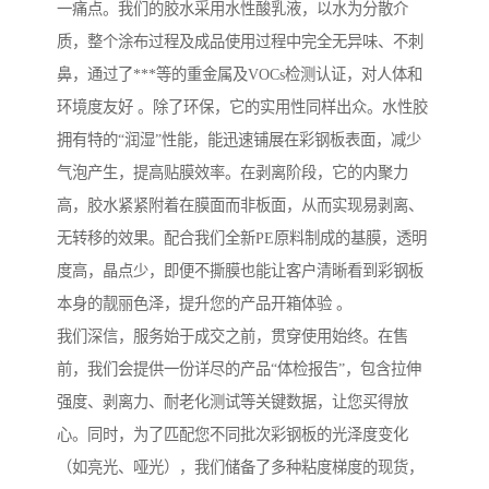
一痛点。我们的胶水采用水性酸乳液，以水为分散介
质，整个涂布过程及成品使用过程中完全无异味、不刺
鼻，通过了***等的重金属及VOCs检测认证，对人体和
环境度友好 。除了环保，它的实用性同样出众。水性胶
拥有特的“润湿”性能，能迅速铺展在彩钢板表面，减少
气泡产生，提高贴膜效率。在剥离阶段，它的内聚力
高，胶水紧紧附着在膜面而非板面，从而实现易剥离、
无转移的效果。配合我们全新PE原料制成的基膜，透明
度高，晶点少，即便不撕膜也能让客户清晰看到彩钢板
本身的靓丽色泽，提升您的产品开箱体验 。
我们深信，服务始于成交之前，贯穿使用始终。在售
前，我们会提供一份详尽的产品“体检报告”，包含拉伸
强度、剥离力、耐老化测试等关键数据，让您买得放
心。同时，为了匹配您不同批次彩钢板的光泽度变化
（如亮光、哑光），我们储备了多种粘度梯度的现货，