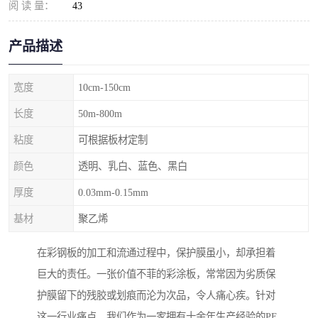
阅 读 量：
43
产品描述
宽度
10cm-150cm
长度
50m-800m
粘度
可根据板材定制
颜色
透明、乳白、蓝色、黑白
厚度
0.03mm-0.15mm
基材
聚乙烯
在彩钢板的加工和流通过程中，保护膜虽小，却承担着
巨大的责任。一张价值不菲的彩涂板，常常因为劣质保
护膜留下的残胶或划痕而沦为次品，令人痛心疾。针对
这一行业痛点，我们作为一家拥有十余年生产经验的PE