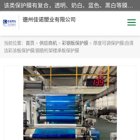
该类保护膜有复合，透明、奶白、蓝色、黑白等膜型。特高粘，高粘，中高粘，中粘，中低粘，低粘等。对于不同的粘力要求有相应的产品相适配。无胶渍残留污染。在较宽的收卷幅度下平整无皱纹，收卷长度大，利于机械化及自动化施工粘贴。为您的产品提供的表面保护解决方案。 产品广泛适用于：铝材、不锈钢、金属、塑料、电子、家电、家具、玻璃、化工材料、装饰材料等。
德州佳诺塑业有限公司
当前位置：
首页
>
供应商机
>
彩钢板保护膜
> 厚度可调保护膜|自清
洁彩涂板保护膜|钢筋桁架楼承板保护膜
pe保护膜
包装膜
地毯保护膜
家具保护膜
拉伸缠绕膜
透明保护膜
黑白保护膜
乳白保护膜
明蓝保护膜
纯黑保护膜
印字保护膜
彩钢板保护膜