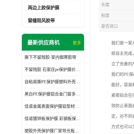
长度
两边上胶保护膜
粘度
窗缝阻风胶带
是否进口
最新供应商机
更多
我们是一家
部自主完成
撕下不留残胶-室内御寒胶带
立了完善的
不留残胶 石家庄pe保护膜价格 塑料薄膜
我们的PE
自粘易撕PE保护膜塑料外壳导光板亚克力板膜操作方便
能好，容易
黑白PE保护膜铝合金门窗多种颜色支持定制生产
紧密贴合在
效防止表面
佳诺金属表面保护膜铝型材保护膜不留残胶铝合金窗框保护胶带
定，对不同
佳诺镀锌板保护膜 彩钢板保护pe保护膜
方式也可以
塑胶外壳保护膜厂家导光板保护膜 铝单板保护膜胶带易撕不留胶