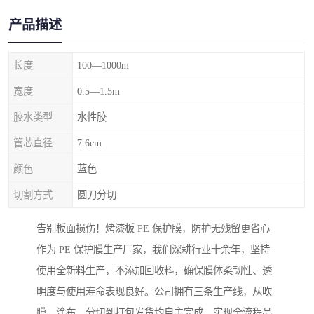
产品描述
长度
100—1000m
宽度
0.5—1.5m
胶水类型
水性胶
管芯直径
7.6cm
颜色
蓝色
切割方式
圆刀分切
告别板面损伤！烤漆板 PE 保护膜，防护无残留更省心
作为 PE 保护膜生产厂家，我们深耕行业十余年，坚持
使用全新料生产，不添加回收料，确保膜体柔韧性、透
明度与使用寿命表现良好。公司拥有三条生产线，从吹
膜、涂布、分切到打包发货均自主完成，实现全流程品