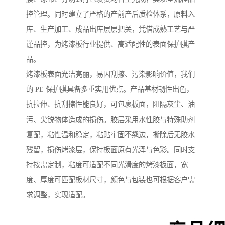
控管理。同时建立了严格的产前产后质检体系，原料入
库、生产加工、成品出库层层把关，凭借成熟工艺与严
谨品控，为烤漆板行业提供、高适配性的表面保护膜产
品。
烤漆板表面光洁亮丽，易因刮擦、污染影响价值，我们
的 PE 保护膜具备多重实用优点。产品基材韧性出色，
抗拉伸、抗刮擦性能良好，可包裹板面，阻隔灰尘、油
污、尖锐物体造成的损伤。胶层采用水性胶与特殊助剂
复配，粘性温和稳定，粘贴牢固不翘边，撕除后无胶水
残留，损伤烤漆层，保持板面原有光泽与色彩。同时支
持按需定制，粘度可适配不同光滑度的烤漆板面，宽
度、厚度可匹配板材尺寸，颜色与包装也可根据客户需
求调整，实现适配。