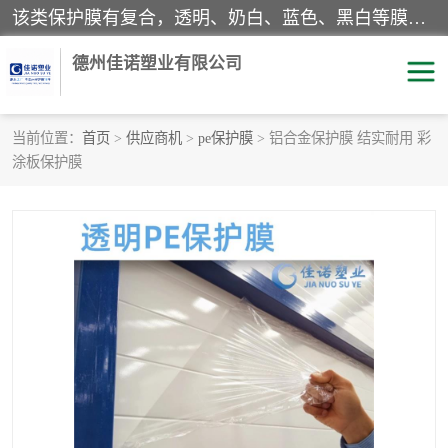
该类保护膜有复合，透明、奶白、蓝色、黑白等膜型。特高粘，高粘，中高粘，中粘，中低粘，低粘等。对于不同的粘力要求有相应的产品相适配。无胶渍残留污染。在较宽的收卷幅度下平整无皱纹，收卷长度大，利于机械化及自动化施工粘贴。为您的产品提供的表面保护解决方案。 产品广泛适用于：铝材、不锈钢、金属、塑料、电子、家电、家具、玻璃、化工材料、装饰材料等。
德州佳诺塑业有限公司
当前位置：
首页
>
供应商机
>
pe保护膜
> 铝合金保护膜 结实耐用 彩
涂板保护膜
pe保护膜
包装膜
地毯保护膜
家具保护膜
拉伸缠绕膜
透明保护膜
黑白保护膜
乳白保护膜
明蓝保护膜
纯黑保护膜
印字保护膜
彩钢板保护膜