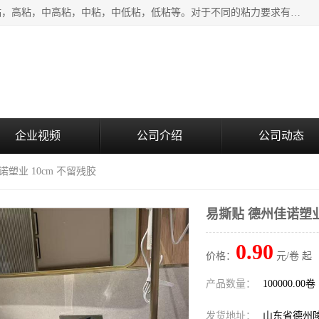
该类保护膜有复合，透明、奶白、蓝色、黑白等膜型。特高粘，高粘，中高粘，中粘，中低粘，低粘等。对于不同的粘力要求有相应的产品相适配。无胶渍残留污染。在较宽的收卷幅度下平整无皱纹，收卷长度大，利于机械化及自动化施工粘贴。为您的产品提供的表面保护解决方案。 产品广泛适用于：铝材、不锈钢、金属、塑料、电子、家电、家具、玻璃、化工材料、装饰材料等。
企业视频
公司介绍
公司动态
诺塑业 10cm 不留残胶
易撕贴 德州佳诺塑业
0.90
价格：
元/卷 起
产品数量：
100000.00卷
发货地址：
山东省德州