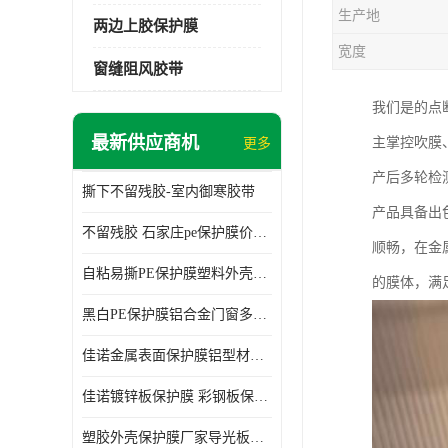
生产地
两边上胶保护膜
宽度
窗缝阻风胶带
我们是的点
最新供应商机
主掌控吹膜
更多
产后多轮检
撕下不留残胶-室内御寒胶带
产品具备出
不留残胶 石家庄pe保护膜价格 塑料薄膜
顺畅，在金
自粘易撕PE保护膜塑料外壳导光板亚克力板膜操作方便
的膜体，满
黑白PE保护膜铝合金门窗多种颜色支持定制生产
佳诺金属表面保护膜铝型材保护膜不留残胶铝合金窗框保护胶带
佳诺镀锌板保护膜 彩钢板保护pe保护膜
塑胶外壳保护膜厂家导光板保护膜 铝单板保护膜胶带易撕不留胶