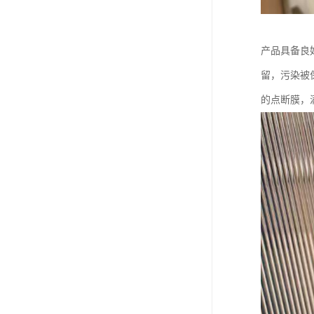
产品具备良
留，污染被
的点断膜，