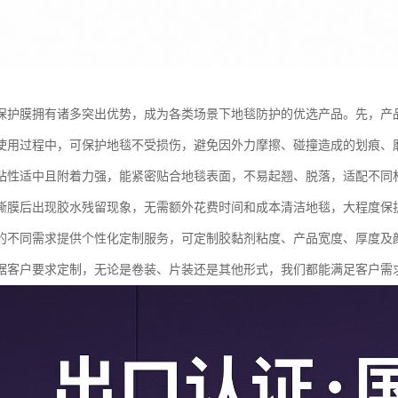
保护膜拥有诸多突出优势，成为各类场景下地毯防护的优选产品。先，产
使用过程中，可保护地毯不受损伤，避免因外力摩擦、碰撞造成的划痕、
粘性适中且附着力强，能紧密贴合地毯表面，不易起翘、脱落，适配不同
撕膜后出现胶水残留现象，无需额外花费时间和成本清洁地毯，大程度保
的不同需求提供个性化定制服务，可定制胶黏剂粘度、产品宽度、厚度及
据客户要求定制，无论是卷装、片装还是其他形式，我们都能满足客户需