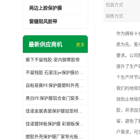
包装方式
两边上胶保护膜
销售方式
窗缝阻风胶带
作为拥有十
最新供应商机
质为先、客
更多
要求。公司
撕下不留残胶-室内御寒胶带
提升了生产
不留残胶 石家庄pe保护膜价格 塑料薄膜
个生产环节
自粘易撕PE保护膜塑料外壳导光板亚克力板膜操作方便
我们的地毯
黑白PE保护膜铝合金门窗多种颜色支持定制生产
效防止地毯
胶，并添加
佳诺金属表面保护膜铝型材保护膜不留残胶铝合金窗框保护胶带
留，避免了
佳诺镀锌板保护膜 彩钢板保护pe保护膜
户需求，可
塑胶外壳保护膜厂家导光板保护膜 铝单板保护膜胶带易撕不留胶