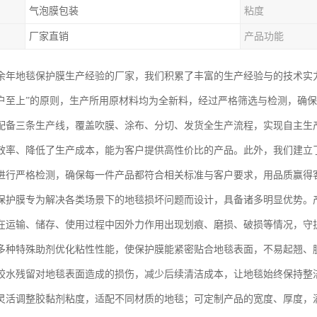
气泡膜包装
粘度
厂家直销
产品功能
余年地毯保护膜生产经验的厂家，我们积累了丰富的生产经验与的技术实
户至上”的原则，生产所用原材料均为全新料，经过严格筛选与检测，确
配备三条生产线，覆盖吹膜、涂布、分切、发货全生产流程，实现自主生
效率、降低了生产成本，能为客户提供高性价比的产品。此外，我们建立
进行严格检测，确保每一件产品都符合相关标准与客户要求，用品质赢得
保护膜专为解决各类场景下的地毯损坏问题而设计，具备诸多明显优势。
在运输、储存、使用过程中因外力作用出现划痕、磨损、破损等情况，守
多种特殊助剂优化粘性性能，使保护膜能紧密贴合地毯表面，不易起翘、
胶水残留对地毯表面造成的损伤，减少后续清洁成本，让地毯始终保持整
灵活调整胶黏剂粘度，适配不同材质的地毯；可定制产品的宽度、厚度，