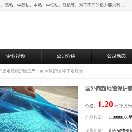
该类保护膜有复合，透明、奶白、蓝色、黑白等膜型。特高粘，高粘，中高粘，中粘，中低粘，低粘等。对于不同的粘力要求有相应的产品相适配。无胶渍残留污染。在较宽的收卷幅度下平整无皱纹，收卷长度大，利于机械化及自动化施工粘贴。为您的产品提供的表面保护解决方案。 产品广泛适用于：铝材、不锈钢、金属、塑料、电子、家电、家具、玻璃、化工材料、装饰材料等。
企业视频
公司介绍
公司动态
护膜地毯保护膜生产厂家 pe保护膜 印字地毯膜
国外商超地毯保护膜
1.20
价格：
元/平方米
产品数量：
1100000.0
发货地址：
山东省德州