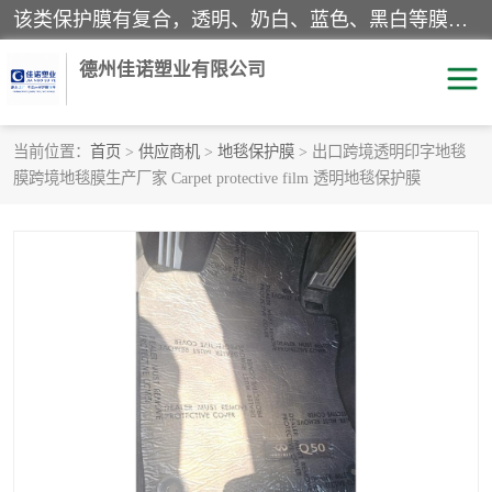
该类保护膜有复合，透明、奶白、蓝色、黑白等膜型。特高粘，高粘，中高粘，中粘，中低粘，低粘等。对于不同的粘力要求有相应的产品相适配。无胶渍残留污染。在较宽的收卷幅度下平整无皱纹，收卷长度大，利于机械化及自动化施工粘贴。为您的产品提供的表面保护解决方案。 产品广泛适用于：铝材、不锈钢、金属、塑料、电子、家电、家具、玻璃、化工材料、装饰材料等。
德州佳诺塑业有限公司
当前位置：
首页
>
供应商机
>
地毯保护膜
> 出口跨境透明印字地毯
膜跨境地毯膜生产厂家 Carpet protective film 透明地毯保护膜
pe保护膜
包装膜
地毯保护膜
家具保护膜
拉伸缠绕膜
透明保护膜
黑白保护膜
乳白保护膜
明蓝保护膜
纯黑保护膜
印字保护膜
彩钢板保护膜