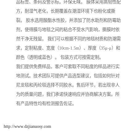
品标签、条码及警示标。环保无味。 膜体采用高韧性配
方，耐湿气老化，长期覆盖在潮湿环境下也粉化或撕
裂。 胶水选用酸酯水性胶，并添加了防水助剂和防霉助
剂，使得膜与地毯之间的粘合不受水汽影响，撕膜时依
然干净无残留。 我们可以根据不同的地毯材质和防潮需
求，定制粘度、宽度（10cm-1.5m）、厚度（35μ-μ）和
颜色（透明或蓝色）。 包装方式可按需定制。
我们提供免费样品，客户可索取不同粘度的样品进行实
地测试。技术团队可提供产品选型建议，包括如何针对
尼龙毯和丙纶毯选择不同胶水。售后环节，若出现非人
为的质量问题，我们承诺快速响应并协商解决方案。所
有产品特性均有检测报告佐证。
http://www.dzjianuosy.com