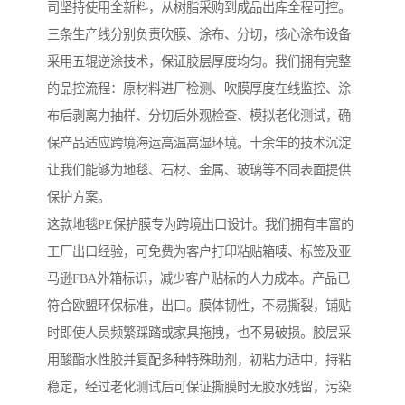
司坚持使用全新料，从树脂采购到成品出库全程可控。
三条生产线分别负责吹膜、涂布、分切，核心涂布设备
采用五辊逆涂技术，保证胶层厚度均匀。我们拥有完整
的品控流程：原材料进厂检测、吹膜厚度在线监控、涂
布后剥离力抽样、分切后外观检查、模拟老化测试，确
保产品适应跨境海运高温高湿环境。十余年的技术沉淀
让我们能够为地毯、石材、金属、玻璃等不同表面提供
保护方案。
这款地毯PE保护膜专为跨境出口设计。我们拥有丰富的
工厂出口经验，可免费为客户打印粘贴箱唛、标签及亚
马逊FBA外箱标识，减少客户贴标的人力成本。产品已
符合欧盟环保标准，出口。膜体韧性，不易撕裂，铺贴
时即使人员频繁踩踏或家具拖拽，也不易破损。胶层采
用酸酯水性胶并复配多种特殊助剂，初粘力适中，持粘
稳定，经过老化测试后可保证撕膜时无胶水残留，污染