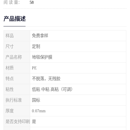
阅 读 量：
58
产品描述
样品
免费拿样
尺寸
定制
产品名称
地毯保护膜
材质
PE
特点
不脱落，无残胶
粘性
低粘 中粘 高粘（可调）
执行标准
国标
厚度
0.07mm
是否支持印刷
是