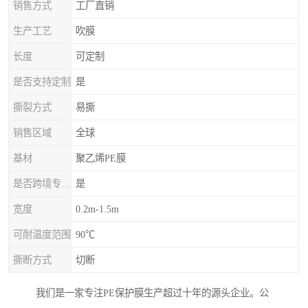
销售方式
工厂直销
生产工艺
吹膜
长度
可定制
是否支持定制
是
撕裂方式
易撕
销售区域
全球
基材
聚乙烯PE膜
是否跨境专供货源
是
宽度
0.2m-1.5m
可耐温度范围
90℃
撕断方式
切断
我们是一家专注PE保护膜生产超过十年的源头企业。公