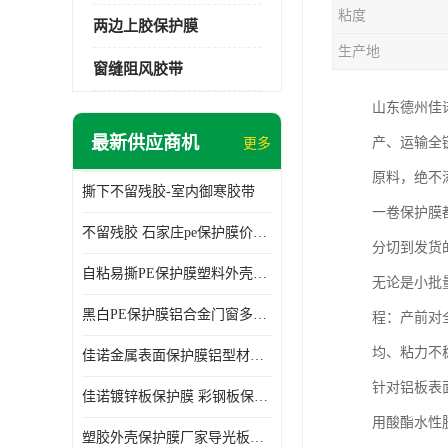
粘度
两边上胶保护膜
生产地
窗缝阻风胶带
山东德州佳
最新供应商机
产、运输全
更多
原料，绝不
撕下不留残胶-室内御寒胶带
一卷保护膜
不留残胶 石家庄pe保护膜价格 塑料薄膜
分切到发货
自粘易撕PE保护膜塑料外壳导光板亚克力板膜操作方便
无论是小批
黑白PE保护膜铝合金门窗多种颜色支持定制生产
程：产前对
均、粘力不
佳诺金属表面保护膜铝型材保护膜不留残胶铝合金窗框保护胶带
针对铝板表
佳诺镀锌板保护膜 彩钢板保护pe保护膜
用酸酯水性
塑胶外壳保护膜厂家导光板保护膜 铝单板保护膜胶带易撕不留胶