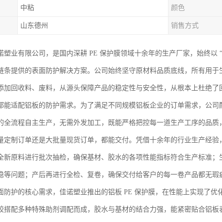
中粘
颜色
山东德州
销售方式
诺塑业有限公司，是国内深耕 PE 保护膜领域十余年的生产厂家，始终以 
链条提供的表面防护解决方案。公司始终坚守原材料品质底线，所有用于生产
添加回收料、废料，从源头保障产品的稳定性与安全性，从根本上杜绝了
都能适配铝板的防护需求。为了满足不同规模铝板企业的订单需求，公司
的全流程自主生产，无需外发加工，既能严格把控每一道生产工序的品质
量定制订单还是大批量现货订单，都能交付。凭借十余年的行业生产经验
全新原料进行批次抽检，确保基材、胶水的各项性能指标符合生产标准；
稳等问题；产后再进行全检、复卷，确保交付给客户的每一卷产品都无瑕
面防护的核心需求，佳诺塑业推出的铝板 PE 保护膜，在性能上实现了
胶搭配多种特殊助剂调配而成，胶水与基材的结合力强，能紧密贴合铝板