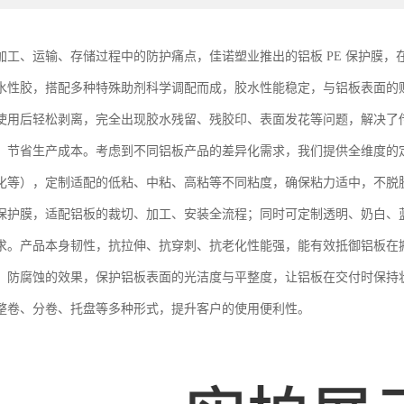
加工、运输、存储过程中的防护痛点，佳诺塑业推出的铝板 PE 保护膜
水性胶，搭配多种特殊助剂科学调配而成，胶水性能稳定，与铝板表面的
使用后轻松剥离，完全出现胶水残留、残胶印、表面发花等问题，解决了
，节省生产成本。考虑到不同铝板产品的差异化需求，我们提供全维度的
化等），定制适配的低粘、中粘、高粘等不同粘度，确保粘力适中，不脱
保护膜，适配铝板的裁切、加工、安装全流程；同时可定制透明、奶白、
求。产品本身韧性，抗拉伸、抗穿刺、抗老化性能强，能有效抵御铝板在
、防腐蚀的效果，保护铝板表面的光洁度与平整度，让铝板在交付时保持
整卷、分卷、托盘等多种形式，提升客户的使用便利性。