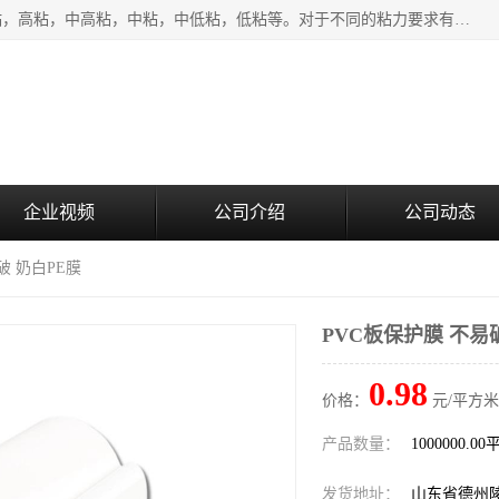
该类保护膜有复合，透明、奶白、蓝色、黑白等膜型。特高粘，高粘，中高粘，中粘，中低粘，低粘等。对于不同的粘力要求有相应的产品相适配。无胶渍残留污染。在较宽的收卷幅度下平整无皱纹，收卷长度大，利于机械化及自动化施工粘贴。为您的产品提供的表面保护解决方案。 产品广泛适用于：铝材、不锈钢、金属、塑料、电子、家电、家具、玻璃、化工材料、装饰材料等。
企业视频
公司介绍
公司动态
破 奶白PE膜
PVC板保护膜 不易
0.98
价格：
元/平方米
产品数量：
1000000.0
发货地址：
山东省德州