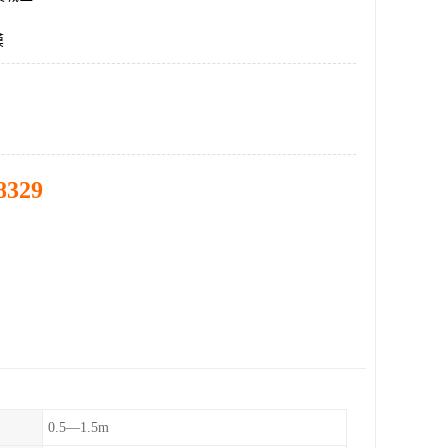
膜
8329
0.5—1.5m