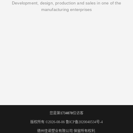
Development, design, production and sales in one of the
manufacturing enterprises
您是第
1734070
位访客
版权所有 ©2026-08-06
鲁ICP备2020040534号-4
德州佳诺塑业有限公司
保留所有权利.