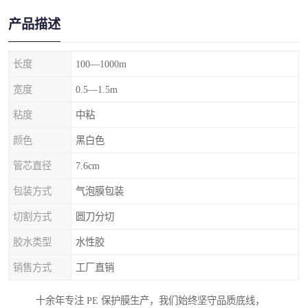
产品描述
长度
100—1000m
宽度
0.5—1.5m
粘度
中粘
颜色
黑白色
管芯直径
7.6cm
包装方式
气泡膜包装
切割方式
圆刀分切
胶水类型
水性胶
销售方式
工厂直销
十余年专注 PE 保护膜生产，我们始终坚守品质底线，