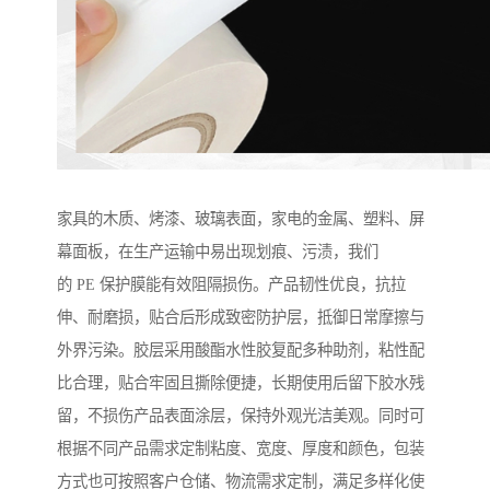
家具的木质、烤漆、玻璃表面，家电的金属、塑料、屏
幕面板，在生产运输中易出现划痕、污渍，我们
的 PE 保护膜能有效阻隔损伤。产品韧性优良，抗拉
伸、耐磨损，贴合后形成致密防护层，抵御日常摩擦与
外界污染。胶层采用酸酯水性胶复配多种助剂，粘性配
比合理，贴合牢固且撕除便捷，长期使用后留下胶水残
留，不损伤产品表面涂层，保持外观光洁美观。同时可
根据不同产品需求定制粘度、宽度、厚度和颜色，包装
方式也可按照客户仓储、物流需求定制，满足多样化使