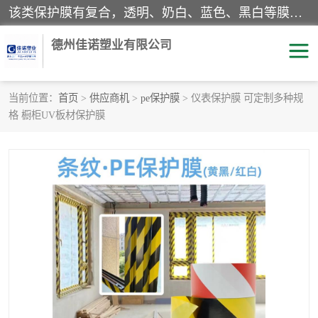
该类保护膜有复合，透明、奶白、蓝色、黑白等膜型。特高粘，高粘，中高粘，中粘，中低粘，低粘等。对于不同的粘力要求有相应的产品相适配。无胶渍残留污染。在较宽的收卷幅度下平整无皱纹，收卷长度大，利于机械化及自动化施工粘贴。为您的产品提供的表面保护解决方案。 产品广泛适用于：铝材、不锈钢、金属、塑料、电子、家电、家具、玻璃、化工材料、装饰材料等。
德州佳诺塑业有限公司
当前位置：
首页
>
供应商机
>
pe保护膜
> 仪表保护膜 可定制多种规
格 橱柜UV板材保护膜
pe保护膜
包装膜
地毯保护膜
家具保护膜
拉伸缠绕膜
透明保护膜
黑白保护膜
乳白保护膜
明蓝保护膜
纯黑保护膜
印字保护膜
彩钢板保护膜