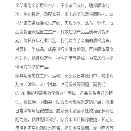
全部采用全新原料生产，不掺杂回收料，确保膜体纯
净、性能稳定，适配家具、家电各类光滑表面防护。公
司配备三条标准化生产线，实现吹膜、涂布、分切、成
品发货全流程自主生产，有效控制产品品质与供货周
期。依托多年行业沉淀，我们建立了全面的质检流程，
对原料、半成品、成品进行多维度检测，严控膜体厚度
均匀性、粘性稳定性、拉伸强度等指标，为家居行业提
供可靠的防护产品。
家具与家电在生产、运输、安装及日常使用中，易出现
刮擦、磕碰、灰尘附着、油污侵蚀等问题，而我们
的 PE 保护膜能有效化解这些困扰。产品具备良好的韧
性，抗拉伸、耐撕裂，贴合后可形成稳定防护层，抵御
日常摩擦与轻微碰撞。胶系选用酸酯水性胶搭配多种适
配助剂，粘性配比科学，贴合牢固且撕除便捷，长期使
用后也不易出现胶水残留，损伤家具漆面、家电面板等