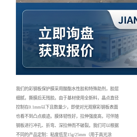
我们的彩钢板保护膜采用酸酯水性胶和特殊助剂，胶层
细腻，撕膜后无残胶。由于基材使用全新料，晶点直径
控制在0.1mm以下且数量少，即使对光观察彩钢板表面
也看不到凸点痕迹。膜体韧性好，拉伸强度高，可伴随
钢板进行冲孔、折弯、深拉伸而不破裂。我们可以根据
不同的产品定制：粘度低至15g/25mm（用于高光涂