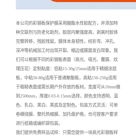
本公司的彩钢板保护膜采用酸酯水性胶配方，并添加特
种交联剂与防老化助剂，胶层内聚强度高，剥离时胶体
完整转移，残胶残留。膜体本身韧性，经折弯、冲孔、
深冲等机械加工时出现开裂、缩边或膜面发白现象。我
们可以根据不同的彩钢板表面（高光、哑光、覆膜、纹
理压花）定制粘度：低粘15-30g/25mm适用于精细涂层
板，中粘50-80g适用于普通聚酯板，高粘150-250g适用
于粗糙表面或需长期户外存放的板材。宽度可从10mm做
到2500mm，厚度0.03-0.15mm选择，颜色支持透明、蓝
色、乳白、黑白、黑底及定制色。包装方式灵活：可单
卷缠绕膜、整托热缩膜、加托盘护角，也可按客户要求
进行纸箱或编织袋包装。
我们提供免费样品试样：只需您提供一块高光彩钢板样