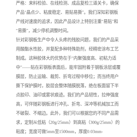
严格：来料检验、在线检测、成品复检三道关卡，确保
产品“晶点少、粘度稳定、易贴易撕”。我们深知彩钢板
产线对速度的追求，因此产品设计上特别注重“易贴”和
“易撕”，减少停机调整时间。
针对彩钢板生产中令人头疼的残胶问题，我们的产品采
用酸酯水性胶，并复配多种特殊助剂，经精密涂布工艺
制成。这种胶体大的优势在于“内聚强度高、初粘力适
中”——贴在彩钢板表面后，能牢固附着于钢板涂层或覆
膜层，防止运输、裁剪、折弯过程中移位；而当终用户
撕下保护膜时，胶层会整体随膜脱落，绝在板面留下半
点胶印、油印或雾状痕迹。我们的产品韧性，拉伸强度
高，可伴随彩钢板进行冲孔、折弯、深冲等机械加工而
不破裂、不缩边。此外，我们可以根据您的不同产品需
求，定制从低粘（20g/25mm）到高粘（300g/25mm）的
粘度；宽度可做5mm至1500mm，厚度0.03mm-