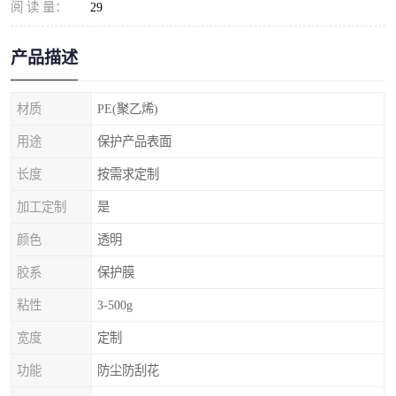
阅 读 量：
29
产品描述
材质
PE(聚乙烯)
用途
保护产品表面
长度
按需求定制
加工定制
是
颜色
透明
胶系
保护膜
粘性
3-500g
宽度
定制
功能
防尘防刮花