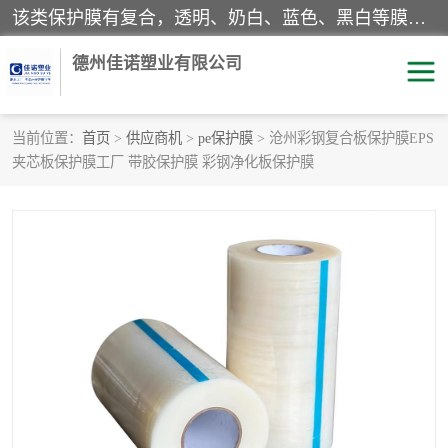
该类保护膜有复合，透明、奶白、蓝色、黑白等膜型。特高粘，高粘，中高粘，中粘，中低粘，低粘等。对于不同的粘力要求有相应的产品相适配。无胶渍残留污染。在较宽的收卷幅度下平整无皱纹，收卷长度大，利于机械化及自动化施工粘贴。为您的产品提供的表面保护解决方案。 产品广泛适用于：铝材、不锈钢、金属、塑料、电子、家电、家具、玻璃、化工材料、装饰材料等。
德州佳诺塑业有限公司
当前位置：
首页
>
供应商机
>
pe保护膜
> 沧州彩钢复合板保护膜EPS
夹芯板保护膜工厂 带胶保护膜 彩钢净化板保护膜
pe保护膜
包装膜
地毯保护膜
家具保护膜
拉伸缠绕膜
透明保护膜
黑白保护膜
乳白保护膜
明蓝保护膜
纯黑保护膜
印字保护膜
彩钢板保护膜