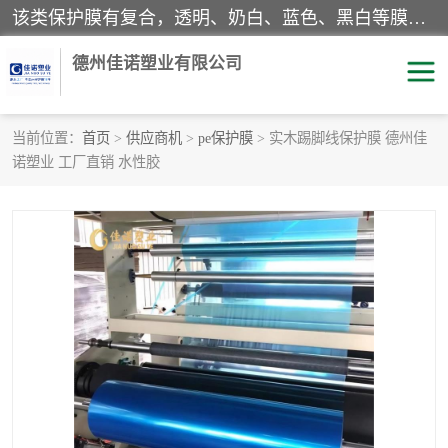
该类保护膜有复合，透明、奶白、蓝色、黑白等膜型。特高粘，高粘，中高粘，中粘，中低粘，低粘等。对于不同的粘力要求有相应的产品相适配。无胶渍残留污染。在较宽的收卷幅度下平整无皱纹，收卷长度大，利于机械化及自动化施工粘贴。为您的产品提供的表面保护解决方案。 产品广泛适用于：铝材、不锈钢、金属、塑料、电子、家电、家具、玻璃、化工材料、装饰材料等。
德州佳诺塑业有限公司
当前位置：
首页
>
供应商机
>
pe保护膜
> 实木踢脚线保护膜 德州佳
诺塑业 工厂直销 水性胶
pe保护膜
包装膜
地毯保护膜
家具保护膜
拉伸缠绕膜
透明保护膜
黑白保护膜
乳白保护膜
明蓝保护膜
纯黑保护膜
印字保护膜
彩钢板保护膜