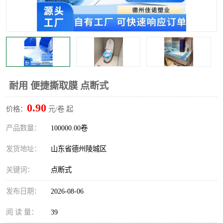
不绣钢板保护膜
两边上胶保护膜
窗缝阻风胶带
铝板保护膜
不锈钢板保护膜
一次性隔离膜
耐用 便捷撕取膜 点断式
0.90
价格：
元/卷 起
产品数量：
100000.00卷
发货地址：
山东省德州陵城区
关键词：
点断式
发布日期：
2026-08-06
阅 读 量：
39