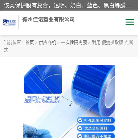
该类保护膜有复合，透明、奶白、蓝色、黑白等膜型。特高粘，高粘，中高粘，中粘，中低粘，低粘等。对于不同的粘力要求有相应的产品相适配。无胶渍残留污染。在较宽的收卷幅度下平整无皱纹，收卷长度大，利于机械化及自动化施工粘贴。为您的产品提供的表面保护解决方案。 产品广泛适用于：铝材、不锈钢、金属、塑料、电子、家电、家具、玻璃、化工材料、装饰材料等。
德州佳诺塑业有限公司
当前位置：
首页
>
供应商机
>
一次性隔离膜
> 耐用 便捷撕取膜 点断
式
pe保护膜
包装膜
地毯保护膜
家具保护膜
拉伸缠绕膜
透明保护膜
黑白保护膜
乳白保护膜
明蓝保护膜
纯黑保护膜
印字保护膜
彩钢板保护膜