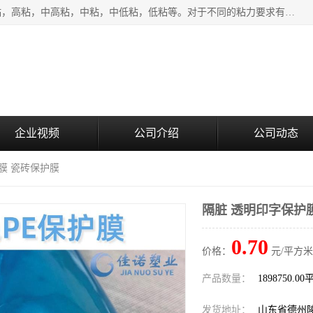
该类保护膜有复合，透明、奶白、蓝色、黑白等膜型。特高粘，高粘，中高粘，中粘，中低粘，低粘等。对于不同的粘力要求有相应的产品相适配。无胶渍残留污染。在较宽的收卷幅度下平整无皱纹，收卷长度大，利于机械化及自动化施工粘贴。为您的产品提供的表面保护解决方案。 产品广泛适用于：铝材、不锈钢、金属、塑料、电子、家电、家具、玻璃、化工材料、装饰材料等。
企业视频
公司介绍
公司动态
膜 瓷砖保护膜
隔脏 透明印字保护
0.70
价格：
元/平方米
产品数量：
1898750.0
发货地址：
山东省德州