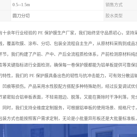
0.5--1.5m
销售方式
圆刀分切
胶水类型
有十余年行业经验的 PE 保护膜生产厂家，我们始终坚守品质初心，坚持
线，覆盖吹膜、涂布、分切、包装全流程自主生产，从原材料采购到成品
环节，我们构建了产前、产中、产后全流程质检体系，产前检测原材料纯
性等关键指标进行全面检测，确保每一卷保护膜都能为铝单板提供可靠保
的特性，我们的 PE 保护膜具备出色的韧性与抗冲击能力，可有效分散
、凹痕等损伤。产品采用水性胶配方搭配多种特殊助剂，经过反复调试优化
节紧密贴合铝单板表面，不轻易翘边、脱落，又能在撕除时干净利落，完
。同时，我们支持全维度定制服务，可根据铝单板的使用场景、规格尺寸
包装方式也能按照客户需求定制，无论是小批量异形板还是大批量标准板