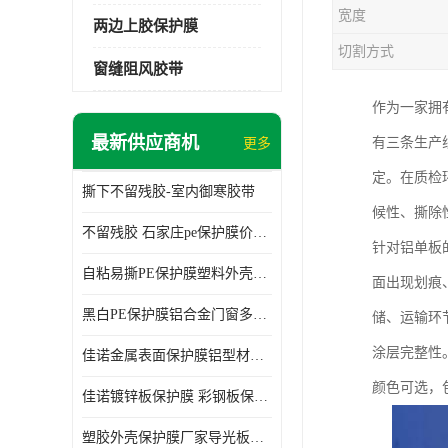
宽度
两边上胶保护膜
切割方式
窗缝阻风胶带
作为一家拥
最新供应商机
有三条生产
更多
定。在质检
撕下不留残胶-室内御寒胶带
候性、撕除
不留残胶 石家庄pe保护膜价格 塑料薄膜
针对铝单板
自粘易撕PE保护膜塑料外壳导光板亚克力板膜操作方便
面出现划痕
黑白PE保护膜铝合金门窗多种颜色支持定制生产
储、运输环
涂层完整性
佳诺金属表面保护膜铝型材保护膜不留残胶铝合金窗框保护胶带
颜色可选，
佳诺镀锌板保护膜 彩钢板保护pe保护膜
塑胶外壳保护膜厂家导光板保护膜 铝单板保护膜胶带易撕不留胶