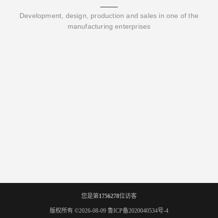
Development, design, production and sales in one of the
manufacturing enterprises
您是第
1756278
位访客
版权所有 ©2026-08-09
鲁ICP备2020040534号-4