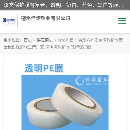
该类保护膜有复合，透明、奶白、蓝色、黑白等膜型。特高粘，高粘，中高粘，中粘，中低粘，低粘等。对于不同的粘力要求有相应的产品相适配。无胶渍残留污染。在较宽的收卷幅度下平整无皱纹，收卷长度大，利于机械化及自动化施工粘贴。为您的产品提供的表面保护解决方案。 产品广泛适用于：铝材、不锈钢、金属、塑料、电子、家电、家具、玻璃、化工材料、装饰材料等。
德州佳诺塑业有限公司
当前位置：
首页
>
供应商机
>
pe保护膜
> 德州方向指示牌保护膜安
全标识保护膜生产厂家 说明牌保护膜 铁牌保护膜
pe保护膜
包装膜
地毯保护膜
家具保护膜
拉伸缠绕膜
透明保护膜
黑白保护膜
乳白保护膜
明蓝保护膜
纯黑保护膜
印字保护膜
彩钢板保护膜