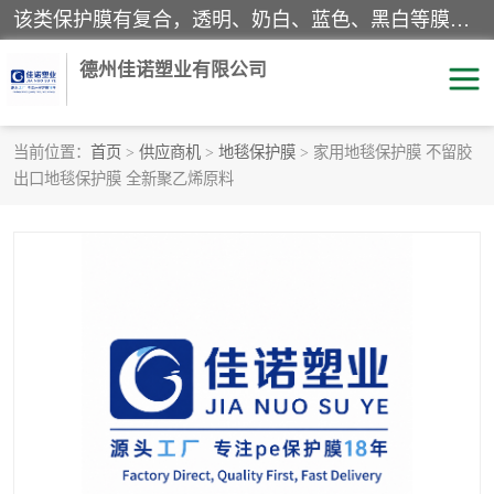
该类保护膜有复合，透明、奶白、蓝色、黑白等膜型。特高粘，高粘，中高粘，中粘，中低粘，低粘等。对于不同的粘力要求有相应的产品相适配。无胶渍残留污染。在较宽的收卷幅度下平整无皱纹，收卷长度大，利于机械化及自动化施工粘贴。为您的产品提供的表面保护解决方案。 产品广泛适用于：铝材、不锈钢、金属、塑料、电子、家电、家具、玻璃、化工材料、装饰材料等。
德州佳诺塑业有限公司
当前位置：
首页
>
供应商机
>
地毯保护膜
> 家用地毯保护膜 不留胶
出口地毯保护膜 全新聚乙烯原料
pe保护膜
包装膜
地毯保护膜
家具保护膜
拉伸缠绕膜
透明保护膜
黑白保护膜
乳白保护膜
明蓝保护膜
纯黑保护膜
印字保护膜
彩钢板保护膜