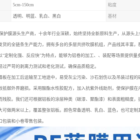
5cm-150cm
粘度
透明、明蓝、乳白、黑白
基材
E保护膜源头生产商，十余年行业深耕，始终坚持全新原料生产，从源头
发货的全链条生产能力，拥有多台的多层共挤吹膜机组，产品线其丰富，
以“定制化强、反应快”为特点，能够为铝卷的加工、、装配等场景提供量
经过严苛的剥离力测试和老化测试，确保品质稳定。
墙板在加工后运输至工地途中，易受灰尘污染、沙石划伤以及吊装过程的
效抵御外界磨损。采用酸酯水性胶配方，加入抗紫外线助剂，使保护膜在户
而残胶。我们还可根据铝板的涂层种类（碳漆、聚酯漆）和表面粗糙度，
大可做两米以上，覆盖整张铝板。颜色常备透明、乳白、蓝色，也可定制
口包装和小卷零售包装。