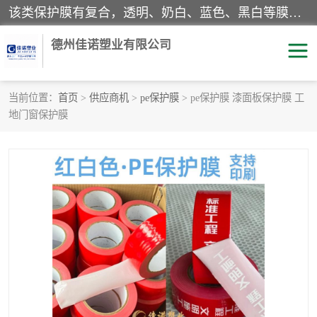
该类保护膜有复合，透明、奶白、蓝色、黑白等膜型。特高粘，高粘，中高粘，中粘，中低粘，低粘等。对于不同的粘力要求有相应的产品相适配。无胶渍残留污染。在较宽的收卷幅度下平整无皱纹，收卷长度大，利于机械化及自动化施工粘贴。为您的产品提供的表面保护解决方案。 产品广泛适用于：铝材、不锈钢、金属、塑料、电子、家电、家具、玻璃、化工材料、装饰材料等。
德州佳诺塑业有限公司
当前位置：
首页
>
供应商机
>
pe保护膜
> pe保护膜 漆面板保护膜 工
地门窗保护膜
pe保护膜
包装膜
地毯保护膜
家具保护膜
拉伸缠绕膜
透明保护膜
黑白保护膜
乳白保护膜
明蓝保护膜
纯黑保护膜
印字保护膜
彩钢板保护膜