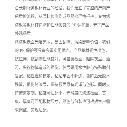
合长期服务板材行业的经验，我们建立了完整的产前产
后质检流程，从原料检测到成品复检严格把控，专为烤
漆板等板材打造防护性能优良的 PE 保护膜，守护产品
外观品质。
烤漆板表面光洁亮丽，易因刮擦、污染影响价值，我们
的 PE 保护膜具备多重实用优点。产品基材韧性出色，
抗拉伸、抗刮擦性能良好，可包裹板面，阻隔灰尘、油
污、尖锐物体造成的损伤。胶层采用水性胶与特殊助剂
复配，粘性温和稳定，粘贴牢固不翘边，撕除后无胶水
残留，损伤烤漆层，保持板面原有光泽与色彩。同时支
持按需定制，粘度可适配不同光滑度的烤漆板面，宽
度、厚度可匹配板材尺寸，颜色与包装也可根据客户需
求调整，实现适配。