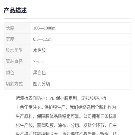
产品描述
长度
100—1000m
宽度
0.5—1.5m
胶水类型
水性胶
管芯直径
7.6cm
颜色
黑白色
切割方式
圆刀分切
烤漆板表面防护：PE 保护膜定制，无残胶更护板
十余年专注 PE 保护膜生产，我们始终选用全新料作为
生产原料，保障膜体品质稳定可靠。公司拥有三条标准
化生产线，覆盖吹膜、涂布、分切、发货全环节，自主
生产模式既能控制成本，也能保证产品质量一致性。结