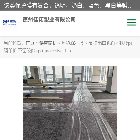
该类保护膜有复合，透明、奶白、蓝色、黑白等膜型。特高粘，高粘，中高粘，中粘，中低粘，低粘等。对于不同的粘力要求有相应的产品相适配。无胶渍残留污染。在较宽的收卷幅度下平整无皱纹，收卷长度大，利于机械化及自动化施工粘贴。为您的产品提供的表面保护解决方案。 产品广泛适用于：铝材、不锈钢、金属、塑料、电子、家电、家具、玻璃、化工材料、装饰材料等。
德州佳诺塑业有限公司
当前位置：
首页
>
供应商机
>
地毯保护膜
> 支持出口乳白地毯膜pe
膜单价|不留胶|Carpet protective film
pe保护膜
包装膜
地毯保护膜
家具保护膜
拉伸缠绕膜
透明保护膜
黑白保护膜
乳白保护膜
明蓝保护膜
纯黑保护膜
印字保护膜
彩钢板保护膜