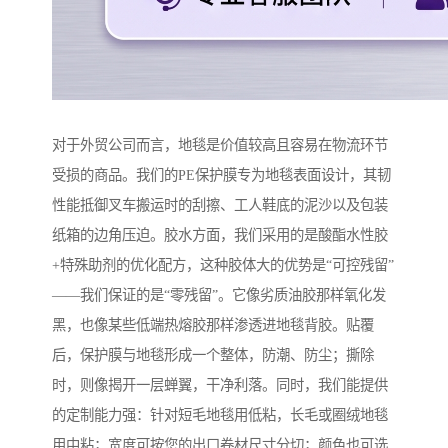
对于外贸公司而言，地毯是价值较高且容易在物流环节
受损的商品。我们的PE保护膜专为地毯表面设计，其韧
性能抵御叉车搬运时的刮擦、工人鞋底的泥沙以及包装
纸箱的边角压迫。胶水方面，我们采用的是酸酯水性胶
+特殊助剂的优化配方，这种胶体大的优势是“可控残留”
——我们保证的是“零残留”。它像劣质油胶那样氧化发
黑，也像某些低端热熔胶那样渗透进地毯背胶。贴覆
后，保护膜与地毯形成一个整体，防潮、防尘；撕除
时，则像揭开一层蝉翼，干净利落。同时，我们能提供
的定制能力强：针对短毛地毯用低粘，长毛或圈绒地毯
用中粘；宽度可按您的出口卷材尺寸分切；颜色也可选