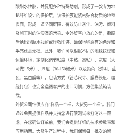
酸酯水性胶，并复配多种特殊助剂，形成了一款专为地
毯纤维设计的保护层。该保护膜能紧密贴合材质的地毯
表面，形成一道坚固屏障，有效防止灰尘、油污、颜料
及施工时的油漆滴落污染。令外贸客户放心的是，撕膜
后绝出现胶水残留或压敏印迹，确保地毯原有的色泽和
手感丝毫无损。此外，我们可以根据不同的地毯纹理和
运输环境，定制化调节粘度（中粘、高粘）、宽度（大
可做1.5米）、厚度（30-150微米）以及颜色（透明、蓝
色、黑白膜等），包装方式（管芯尺寸、膜卷长度、缠
绕打包）也完全遵循客户的出口习惯，方便集装箱装
载。
外贸公司怕供应商“样品一个样，大货另一个样”。我们
通过免费提供样品并支持您进行限测试来打消这一顾
虑。在您确认订单前，我们会提供详细的技术参数表和
应用指南。大货生产过程中，我们保留每一批次的留