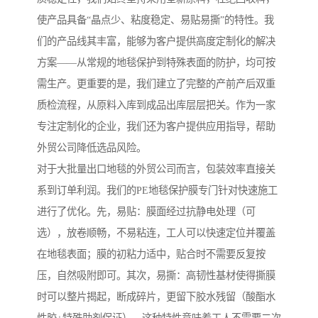
使产品具备“晶点少、粘度稳定、易贴易撕”的特性。我
们的产品线其丰富，能够为客户提供高度定制化的解决
方案——从常规的地毯保护到特殊表面的防护，均可按
需生产。更重要的是，我们建立了完整的产前产后双重
质检流程，从原料入库到成品出库层层把关。作为一家
专注定制化的企业，我们还为客户提供应用指导，帮助
外贸公司降低选品风险。
对于大批量出口地毯的外贸公司而言，包装效率直接关
系到订单利润。我们的PE地毯保护膜专门针对快速施工
进行了优化。先，易贴：膜面经过抗静电处理（可
选），放卷顺畅，不易粘连，工人可以快速定位并覆盖
在地毯表面；膜的初粘力适中，贴合时不需要反复按
压，自然吸附即可。其次，易撕：高韧性基材使得撕膜
时可以整片揭起，断成碎片，更留下胶水残留（酸酯水