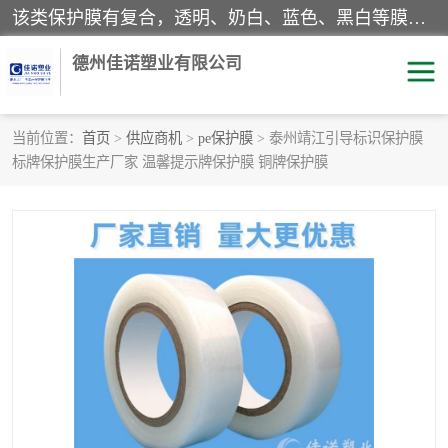
该类保护膜有复合，透明、奶白、蓝色、黑白等膜型。特高粘，高粘，中高粘，中粘，中低粘，低粘等。对于不同的粘力要求有相应的产品相适配。无胶渍残留污染。在较宽的收卷幅度下平整无皱纹，收卷长度大，利于机械化及自动化施工粘贴。为您的产品提供的表面保护解决方案。 产品广泛适用于：铝材、不锈钢、金属、塑料、电子、家电、家具、玻璃、化工材料、装饰材料等。
德州佳诺塑业有限公司
当前位置：
首页
>
供应商机
>
pe保护膜
> 泰州靖江引导标识保护膜
标牌保护膜生产厂家 温馨提示牌保护膜 铜牌保护膜
pe保护膜
包装膜
地毯保护膜
家具保护膜
拉伸缠绕膜
透明保护膜
黑白保护膜
乳白保护膜
明蓝保护膜
纯黑保护膜
印字保护膜
彩钢板保护膜