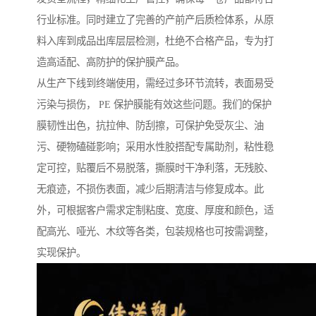
行业标准。同时建立了完善的产前产后质检体系，从原
料入库到成品出库层层检测，杜绝不合格产品，专为打
造高适配、高防护的保护膜产品。
从生产下线到终端使用，需经过多环节流转，表面易受
污染与损伤， PE 保护膜能有效这些问题。我们的保护
膜韧性出色，抗拉伸、防刮擦，可保护免受灰尘、油
污、硬物磕碰影响；采用水性胶搭配专属助剂，粘性稳
定可控，贴覆后不易脱落，撕膜时干净利落，无残胶、
无痕迹，不损伤表面，减少后期清洁与修复成本。此
外，可根据客户需求定制粘度、宽度、厚度和颜色，适
配高光、哑光、木纹等各类，包装规格也可按需调整，
实现保护。