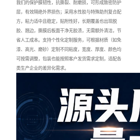
我们的保护膜韧性，抗撕裂、耐磨损，可形成致密防护
层，有效隔绝外界损伤；采用水性胶与特殊助剂复合配
方，粘力适中且稳定，贴附性好，长期覆盖也出现脱
胶、翘边，撕膜后板面干净无胶渍，无需额外清洁，节
省人工成本。支持个性化定制服务，可根据材质（如免
漆、高光、磨砂）定制不同粘度，宽度、厚度、颜色均
可按需调整，包装也能按照客户发货需求定制，适配各
类生产企业的差异化需求。