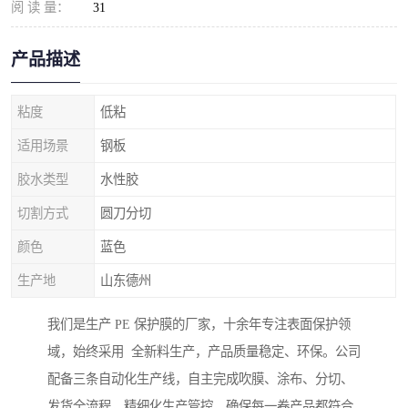
阅 读 量：
31
产品描述
粘度
低粘
适用场景
钢板
胶水类型
水性胶
切割方式
圆刀分切
颜色
蓝色
生产地
山东德州
我们是生产 PE 保护膜的厂家，十余年专注表面保护领
域，始终采用 全新料生产，产品质量稳定、环保。公司
配备三条自动化生产线，自主完成吹膜、涂布、分切、
发货全流程，精细化生产管控，确保每一卷产品都符合