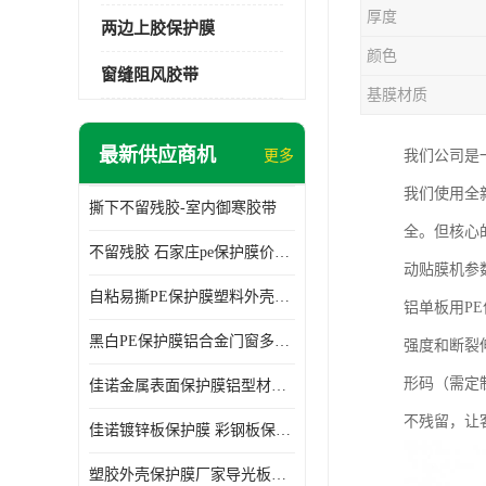
厚度
两边上胶保护膜
颜色
窗缝阻风胶带
基膜材质
最新供应商机
更多
我们公司是
我们使用全
撕下不留残胶-室内御寒胶带
全。但核心
不留残胶 石家庄pe保护膜价格 塑料薄膜
动贴膜机参
自粘易撕PE保护膜塑料外壳导光板亚克力板膜操作方便
铝单板用P
黑白PE保护膜铝合金门窗多种颜色支持定制生产
强度和断裂
形码（需定
佳诺金属表面保护膜铝型材保护膜不留残胶铝合金窗框保护胶带
不残留，让
佳诺镀锌板保护膜 彩钢板保护pe保护膜
塑胶外壳保护膜厂家导光板保护膜 铝单板保护膜胶带易撕不留胶