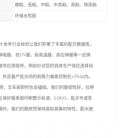
微粘、低粘、中粘、中高粘、高粘、特高粘
环保水性胶
，十余年行业经验让我们积累了丰富的配方数据库。
静电膜、抗UV膜、耐高温膜、高拉伸膜等一应俱
提供应用指导，例如针对您的具体生产线应选择自
并且量产批次间的剥离力偏差控制在±5%以内。
摩擦，叉车装卸时也会磕碰。我们的膜韧性好，拉伸
保护膜表面印刷警示标语、LOGO、批次号或条
膜时，我们的膜依然保持易贴易撕的特性，胶水绝