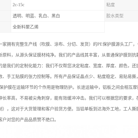
2c-15c
粘度
透明、明蓝、乳白、黑白
胶水类型
全新料聚乙烯
一家拥有完整生产线（吹膜、涂布、分切、发货）的PE保护膜源头工厂
新原料，从源头保证膜材纯净。我们的产品线其丰富，从普通保护膜到抗
的是我们的定制化能力：我们不仅帮您决定粘度、宽度、厚度、颜色，还
数、手工贴膜的张力控制等。所有产品保证晶点少、粘度稳定、易贴易撕，
E保护膜在运输环节的个作用是物理防护。长途运输中，铝板之间会相互
伸长率高，不易被尖角刺穿，能有效缓冲冲击。我们可以根据您的要求，在
制），这对于大货管理和客户验货方便。当铝单板到达海外工地，工人撕
客户对您的产品品质赞不绝口。