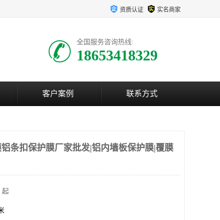
资质认证
实名商家
全国服务咨询热线:
18653418329
客户案例
联系方式
铝条扣保护膜厂家批发|铝内墙板保护膜|覆膜
 起
方米