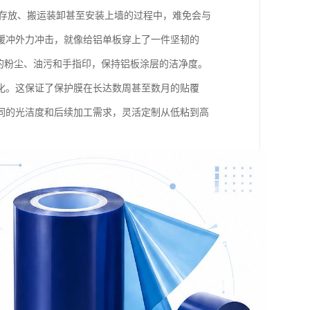
叠存放、搬运装卸甚至安装上墙的过程中，难免会与
缓冲外力冲击，就像给铝单板穿上了一件坚韧的
的粉尘、油污和手指印，保持铝板涂层的洁净度。
化。这保证了保护膜在长达数周甚至数月的贴覆
同的光洁度和后续加工需求，灵活定制从低粘到高