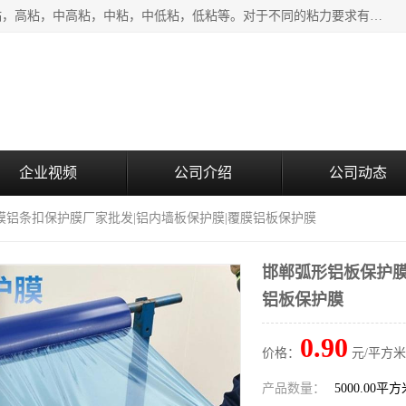
该类保护膜有复合，透明、奶白、蓝色、黑白等膜型。特高粘，高粘，中高粘，中粘，中低粘，低粘等。对于不同的粘力要求有相应的产品相适配。无胶渍残留污染。在较宽的收卷幅度下平整无皱纹，收卷长度大，利于机械化及自动化施工粘贴。为您的产品提供的表面保护解决方案。 产品广泛适用于：铝材、不锈钢、金属、塑料、电子、家电、家具、玻璃、化工材料、装饰材料等。
企业视频
公司介绍
公司动态
膜铝条扣保护膜厂家批发|铝内墙板保护膜|覆膜铝板保护膜
邯郸弧形铝板保护膜
铝板保护膜
0.90
价格：
元/平方米
产品数量：
5000.00平