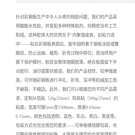
针对彩钢板生产中令人头疼的残胶问题，我们的产品采
用酸酯水性胶，并复配多种特殊助剂，经精密涂布工艺
制成。这种胶体大的优势在于“内聚强度高、初粘力适
中”——贴在彩钢板表面后，能牢固附着于钢板涂层或覆
膜层，防止运输、裁剪、折弯过程中移位；而当终用户
撕下保护膜时，胶层会整体随膜脱落，绝在板面留下半
点胶印、油印或雾状痕迹。我们的产品韧性，拉伸强度
高，可伴随彩钢板进行冲孔、折弯、深冲等机械加工而
不破裂、不缩边。此外，我们可以根据您的不同产品需
求，定制从低粘（20g/25mm）到高粘（300g/25mm）的
粘度；宽度可做5mm至1500mm，厚度0.03mm-
0.15mm，颜色包括透明、蓝色、乳白、黑白、黑底等。
包装方式也完全按您的要求——可单卷缠绕膜包装，也
可整托盘收缩袋加护角，大限度方便您的仓库管理和产