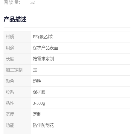
阅 读 量：
32
产品描述
材质
PE(聚乙烯)
用途
保护产品表面
长度
按需求定制
加工定制
是
颜色
透明
胶系
保护膜
粘性
3-500g
宽度
定制
功能
防尘防刮花