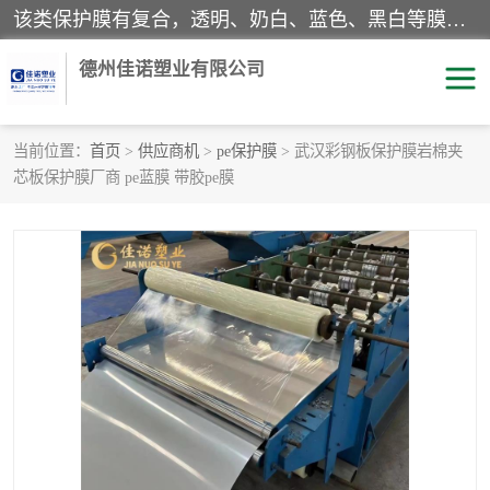
该类保护膜有复合，透明、奶白、蓝色、黑白等膜型。特高粘，高粘，中高粘，中粘，中低粘，低粘等。对于不同的粘力要求有相应的产品相适配。无胶渍残留污染。在较宽的收卷幅度下平整无皱纹，收卷长度大，利于机械化及自动化施工粘贴。为您的产品提供的表面保护解决方案。 产品广泛适用于：铝材、不锈钢、金属、塑料、电子、家电、家具、玻璃、化工材料、装饰材料等。
德州佳诺塑业有限公司
当前位置：
首页
>
供应商机
>
pe保护膜
> 武汉彩钢板保护膜岩棉夹
芯板保护膜厂商 pe蓝膜 带胶pe膜
pe保护膜
包装膜
地毯保护膜
家具保护膜
拉伸缠绕膜
透明保护膜
黑白保护膜
乳白保护膜
明蓝保护膜
纯黑保护膜
印字保护膜
彩钢板保护膜