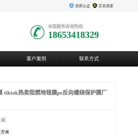
资质认证
实名商家
全国服务咨询热线:
18653418329
客户案例
联系方式
膜 tiktok热卖阻燃地毯膜pe反向缠绕保护膜厂
 起
0平方米