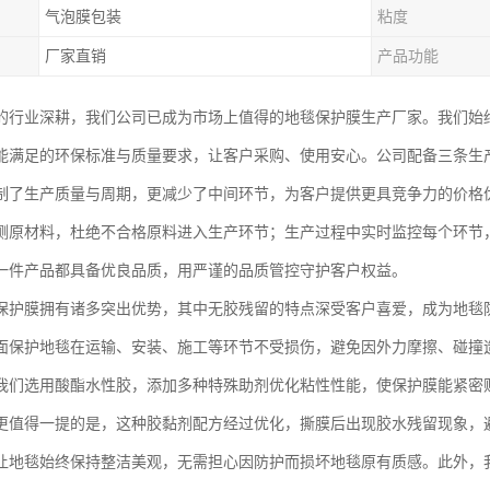
气泡膜包装
粘度
厂家直销
产品功能
的行业深耕，我们公司已成为市场上值得的地毯保护膜生产厂家。我们始
能满足的环保标准与质量要求，让客户采购、使用安心。公司配备三条生
制了生产质量与周期，更减少了中间环节，为客户提供更具竞争力的价格
测原材料，杜绝不合格原料进入生产环节；生产过程中实时监控每个环节
一件产品都具备优良品质，用严谨的品质管控守护客户权益。
保护膜拥有诸多突出优势，其中无胶残留的特点深受客户喜爱，成为地毯
面保护地毯在运输、安装、施工等环节不受损伤，避免因外力摩擦、碰撞
我们选用酸酯水性胶，添加多种特殊助剂优化粘性性能，使保护膜能紧密
更值得一提的是，这种胶黏剂配方经过优化，撕膜后出现胶水残留现象，
让地毯始终保持整洁美观，无需担心因防护而损坏地毯原有质感。此外，