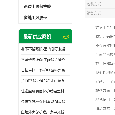
包装方式
两边上胶保护膜
销售方式
窗缝阻风胶带
凭借十余年
最新供应商机
稳定，确保
更多
不仅有效控
撕下不留残胶-室内御寒胶带
产前严格检
不留残胶 石家庄pe保护膜价格 塑料薄膜
检，保障每
自粘易撕PE保护膜塑料外壳导光板亚克力板膜操作方便
我们的地毯
黑白PE保护膜铝合金门窗多种颜色支持定制生产
穿刺，可全
黏剂方面，
佳诺金属表面保护膜铝型材保护膜不留残胶铝合金窗框保护胶带
地毯使用。
佳诺镀锌板保护膜 彩钢板保护pe保护膜
清洁成本，
塑胶外壳保护膜厂家导光板保护膜 铝单板保护膜胶带易撕不留胶