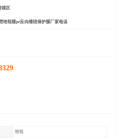
陵城区
热卖阻燃地毯膜pe反向缠绕保护膜厂家电话
8329
地毯