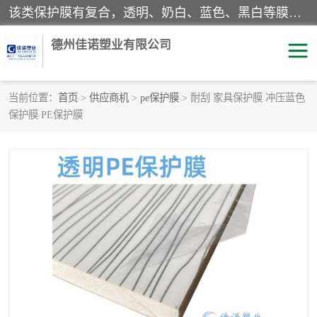
该类保护膜有复合，透明、奶白、蓝色、黑白等膜型。特高粘，高粘，中高粘，中粘，中低粘，低粘等。对于不同的粘力要求有相应的产品相适配。无胶渍残留污染。在较宽的收卷幅度下平整无皱纹，收卷长度大，利于机械化及自动化施工粘贴。为您的产品提供的表面保护解决方案。 产品广泛适用于：铝材、不锈钢、金属、塑料、电子、家电、家具、玻璃、化工材料、装饰材料等。
德州佳诺塑业有限公司
当前位置：
首页
>
供应商机
>
pe保护膜
> 耐刮 家具保护膜 冲压蓝色
保护膜 PE保护膜
pe保护膜
包装膜
地毯保护膜
家具保护膜
拉伸缠绕膜
透明保护膜
黑白保护膜
乳白保护膜
明蓝保护膜
纯黑保护膜
印字保护膜
彩钢板保护膜