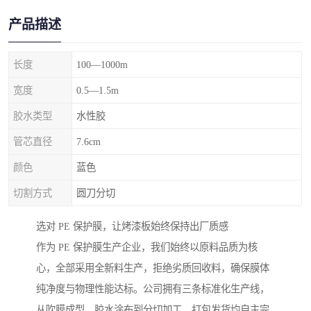
产品描述
长度
100—1000m
宽度
0.5—1.5m
胶水类型
水性胶
管芯直径
7.6cm
颜色
蓝色
切割方式
圆刀分切
选对 PE 保护膜，让烤漆板始终保持出厂质感
作为 PE 保护膜生产企业，我们始终以原料品质为核
心，全部采用全新料生产，拒绝劣质回收料，确保膜体
纯净度与物理性能达标。公司拥有三条标准化生产线，
从吹膜成型、胶水涂布到分切加工、打包发货均自主完