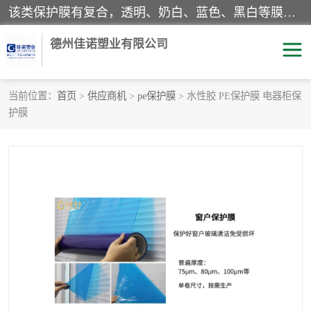
该类保护膜有复合，透明、奶白、蓝色、黑白等膜型。特高粘，高粘，中高粘，中粘，中低粘，低粘等。对于不同的粘力要求有相应的产品相适配。无胶渍残留污染。在较宽的收卷幅度下平整无皱纹，收卷长度大，利于机械化及自动化施工粘贴。为您的产品提供的表面保护解决方案。 产品广泛适用于：铝材、不锈钢、金属、塑料、电子、家电、家具、玻璃、化工材料、装饰材料等。
德州佳诺塑业有限公司
当前位置：
首页
>
供应商机
>
pe保护膜
> 水性胶 PE保护膜 电器柜保
护膜
pe保护膜
包装膜
地毯保护膜
家具保护膜
拉伸缠绕膜
透明保护膜
黑白保护膜
乳白保护膜
明蓝保护膜
纯黑保护膜
印字保护膜
彩钢板保护膜