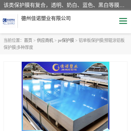
该类保护膜有复合，透明、奶白、蓝色、黑白等膜型。特高粘，高粘，中高粘，中粘，中低粘，低粘等。对于不同的粘力要求有相应的产品相适配。无胶渍残留污染。在较宽的收卷幅度下平整无皱纹，收卷长度大，利于机械化及自动化施工粘贴。为您的产品提供的表面保护解决方案。 产品广泛适用于：铝材、不锈钢、金属、塑料、电子、家电、家具、玻璃、化工材料、装饰材料等。
德州佳诺塑业有限公司
当前位置：
首页
>
供应商机
>
pe保护膜
> 铝单板保护膜|预辊涂铝板
保护膜|多种厚度
pe保护膜
包装膜
地毯保护膜
家具保护膜
拉伸缠绕膜
透明保护膜
黑白保护膜
乳白保护膜
明蓝保护膜
纯黑保护膜
印字保护膜
彩钢板保护膜