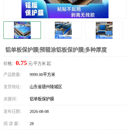
不绣钢板保护膜
两边上胶保护膜
窗缝阻风胶带
铝板保护膜
不锈钢板保护膜
一次性隔离膜
铝单板保护膜|预辊涂铝板保护膜|多种厚度
0.75
价格：
元/平方米 起
产品数量：
9999.00平方米
发货地址：
山东省德州陵城区
关键词：
铝单板保护膜
发布日期：
2026-08-08
阅 读 量：
28