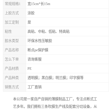
常规规格1
宽15cm*长15m
上胶方式
涂胶
加工定制
是
粘性
高粘、中粘、低粘、特高粘
胶水类型
环保水性压敏胶
产品名称
断点pe保护膜
怎么下单
咨询客服
产品材质
PE
产品种类
透明膜；黑白膜；明兰膜；印字膜等
销售方式
工厂直销
本公司是一家自产自销的薄膜制品工厂，专注点断式工
艺多年。我们拥有三条吹膜生产线及配套分切设备，从