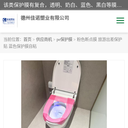
该类保护膜有复合，透明、奶白、蓝色、黑白等膜型。特高粘，高粘，中高粘，中粘，中低粘，低粘等。对于不同的粘力要求有相应的产品相适配。无胶渍残留污染。在较宽的收卷幅度下平整无皱纹，收卷长度大，利于机械化及自动化施工粘贴。为您的产品提供的表面保护解决方案。 产品广泛适用于：铝材、不锈钢、金属、塑料、电子、家电、家具、玻璃、化工材料、装饰材料等。
德州佳诺塑业有限公司
当前位置：
首页
>
供应商机
>
pe保护膜
> 粉色断点膜 旅游出差保护
贴 蓝色保护膜自粘
pe保护膜
包装膜
地毯保护膜
家具保护膜
拉伸缠绕膜
透明保护膜
黑白保护膜
乳白保护膜
明蓝保护膜
纯黑保护膜
印字保护膜
彩钢板保护膜