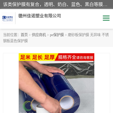
该类保护膜有复合，透明、奶白、蓝色、黑白等膜型。特高粘，高粘，中高粘，中粘，中低粘，低粘等。对于不同的粘力要求有相应的产品相适配。无胶渍残留污染。在较宽的收卷幅度下平整无皱纹，收卷长度大，利于机械化及自动化施工粘贴。为您的产品提供的表面保护解决方案。 产品广泛适用于：铝材、不锈钢、金属、塑料、电子、家电、家具、玻璃、化工材料、装饰材料等。
德州佳诺塑业有限公司
当前位置：
首页
>
供应商机
>
pe保护膜
> 磨砂板保护膜 无异味 不锈
钢板蓝色保护膜
pe保护膜
包装膜
地毯保护膜
家具保护膜
拉伸缠绕膜
透明保护膜
黑白保护膜
乳白保护膜
明蓝保护膜
纯黑保护膜
印字保护膜
彩钢板保护膜