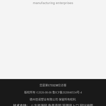
manufacturing enterprises
您是第
1733238
位访客
版权所有 ©2026-08-06
鲁ICP备2020040534号-4
德州佳诺塑业有限公司
保留所有权利.
技术支持：
八方资源网
免责声明
管理员入口
网站地图