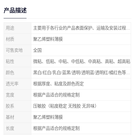
产品描述
用途
主要用于各行业的产品表面保护、运输及安装过程中防止物体表面刮花及尘土
材质
聚乙烯塑料薄膜
可售卖地
全国
粘性
微粘、低粘、中粘、中低粘、中高粘、高粘、超高粘
颜色
黑白/红白/乳白/蓝黑/透明/透明蓝/透明红/橘红色等 随意选择
透光率
根据厚度、粘度及颜色而定
宽度
根据产品适合的规格定制
胶系
压敏胶（粘度稳定 无残胶 无异味）
基材
聚乙烯塑料薄膜
长度
根据产品适合的规格定制