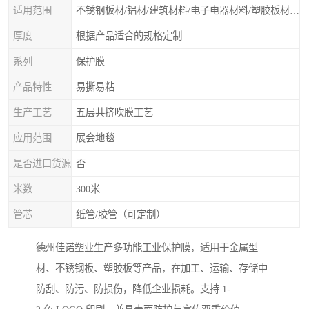
适用范围
不锈钢板材/铝材/建筑材料/电子电器材料/塑胶板材/门类石类/无尘车间除尘保护膜、除尘滚筒等净化材料
厚度
根据产品适合的规格定制
系列
保护膜
产品特性
易撕易粘
生产工艺
五层共挤吹膜工艺
应用范围
展会地毯
是否进口货源
否
米数
300米
管芯
纸管/胶管（可定制）
德州佳诺塑业生产多功能工业保护膜，适用于金属型
材、不锈钢板、塑胶板等产品，在加工、运输、存储中
防刮、防污、防损伤，降低企业损耗。支持 1-