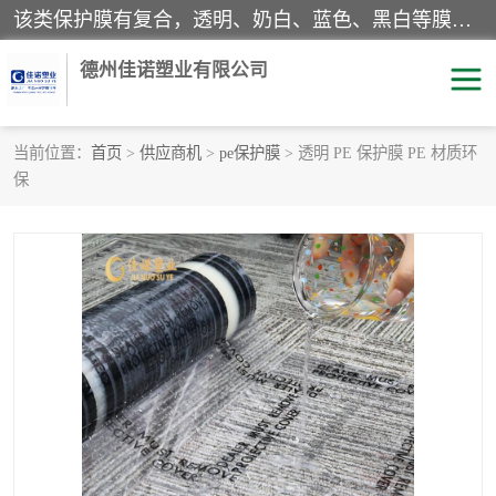
该类保护膜有复合，透明、奶白、蓝色、黑白等膜型。特高粘，高粘，中高粘，中粘，中低粘，低粘等。对于不同的粘力要求有相应的产品相适配。无胶渍残留污染。在较宽的收卷幅度下平整无皱纹，收卷长度大，利于机械化及自动化施工粘贴。为您的产品提供的表面保护解决方案。 产品广泛适用于：铝材、不锈钢、金属、塑料、电子、家电、家具、玻璃、化工材料、装饰材料等。
德州佳诺塑业有限公司
当前位置：
首页
>
供应商机
>
pe保护膜
> 透明 PE 保护膜 PE 材质环
保
pe保护膜
包装膜
地毯保护膜
家具保护膜
拉伸缠绕膜
透明保护膜
黑白保护膜
乳白保护膜
明蓝保护膜
纯黑保护膜
印字保护膜
彩钢板保护膜