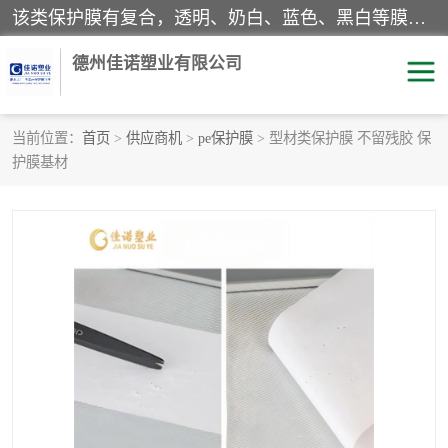
该类保护膜有复合，透明、奶白、蓝色、黑白等膜型。特高粘，高粘，中高粘，中粘，中低粘，低粘等。对于不同的粘力要求有相应的产品相适配。无胶渍残留污染。在较宽的收卷幅度下平整无皱纹，收卷长度大，利于机械化及自动化施工粘贴。为您的产品提供的表面保护解决方案。 产品广泛适用于：铝材、不锈钢、金属、塑料、电子、家电、家具、玻璃、化工材料、装饰材料等。
德州佳诺塑业有限公司
当前位置：
首页
>
供应商机
>
pe保护膜
> 型材类保护膜 不留残胶 保
护膜基材
pe保护膜
包装膜
地毯保护膜
家具保护膜
拉伸缠绕膜
透明保护膜
黑白保护膜
乳白保护膜
明蓝保护膜
纯黑保护膜
印字保护膜
彩钢板保护膜