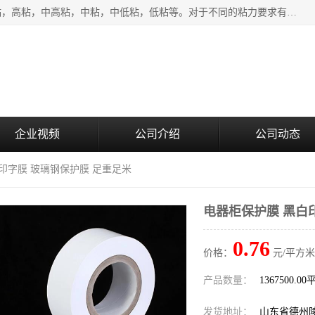
该类保护膜有复合，透明、奶白、蓝色、黑白等膜型。特高粘，高粘，中高粘，中粘，中低粘，低粘等。对于不同的粘力要求有相应的产品相适配。无胶渍残留污染。在较宽的收卷幅度下平整无皱纹，收卷长度大，利于机械化及自动化施工粘贴。为您的产品提供的表面保护解决方案。 产品广泛适用于：铝材、不锈钢、金属、塑料、电子、家电、家具、玻璃、化工材料、装饰材料等。
企业视频
公司介绍
公司动态
白印字膜 玻璃钢保护膜 足重足米
电器柜保护膜 黑白
0.76
价格：
元/平方米
产品数量：
1367500.0
发货地址：
山东省德州