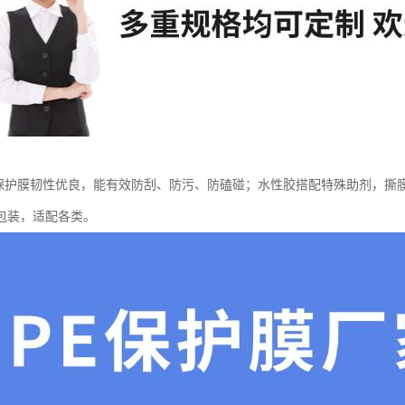
E 保护膜韧性优良，能有效防刮、防污、防磕碰；水性胶搭配特殊助剂，
包装，适配各类。