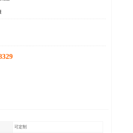
膜
8329
可定制