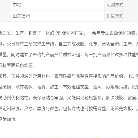
中粘
切割方式
山东德州
销售方式
集研发、生产、销售于一体的 PE 保护膜厂家，十余年专注表面保护领域
能。公司拥有三条完整生产线，自主完成吹膜、涂布、分切全流程生产，
质量。同时建立了严格的产前产后质检流程，每一批产品都经过多项性能
板材表面损伤难题。
家具、工装领域的常用材料，表面质感与完整性直接影响产品价值， PE
裂破损，能在搬运、堆叠、施工时有效阻挡灰尘、油污、砂浆等污染，抵
属助剂优化粘性，既保证贴合牢固，又能实现轻松撕除，解决残胶、留痕
理定制粘度、尺寸、厚度与颜色，包装方式也可按需调整，无论是大板、
品附加值。