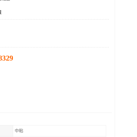
膜
8329
中粘