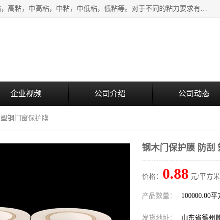
该类保护膜有复合，透明、奶白、蓝色、黑白等膜型。特高粘，高粘，中高粘，中粘，中低粘，低粘等。对于不同的粘力要求有相应的产品相适配。无胶渍残留污染。在较宽的收卷幅度下平整无皱纹，收卷长度大，利于机械化及自动化施工粘贴。为您的产品提供的表面保护解决方案。 产品广泛适用于：铝材、不锈钢、金属、塑料、电子、家电、家具、玻璃、化工材料、装饰材料等。
企业视频
公司介绍
公司动态
刮 塑钢门窗保护膜
钢木门保护膜 防刮
0.88
价格：
元/平方米
产品数量：
100000.00
发货地址：
山东省德州