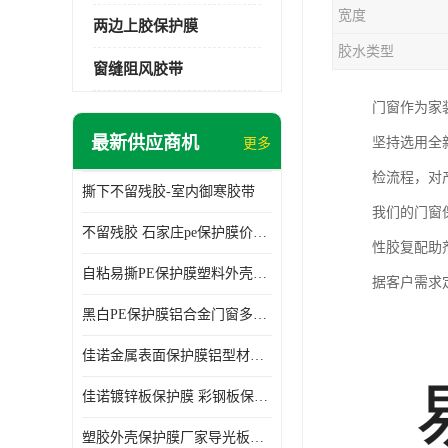
宽度
两边上胶保护膜
胶水类型
窗缝阻风胶带
门窗作为家
最新供应商机
坚持选用全
更多
检流程，对
撕下不留残胶-室内御寒胶带
我们的门窗
不留残胶 石家庄pe保护膜价格 塑料薄膜
性胶复配助
自粘易撕PE保护膜塑料外壳导光板亚克力板膜操作方便
据客户需求
黑白PE保护膜铝合金门窗多种颜色支持定制生产
佳诺金属表面保护膜铝型材保护膜不留残胶铝合金窗框保护胶带
佳诺镀锌板保护膜 彩钢板保护pe保护膜
塑胶外壳保护膜厂家导光板保护膜 铝单板保护膜胶带易撕不留胶