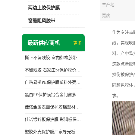
生产地
两边上胶保护膜
宽度
窗缝阻风胶带
作为专注点
最新供应商机
线，实现吹
更多
料、产中监
撕下不留残胶-室内御寒胶带
这款点断膜
不留残胶 石家庄pe保护膜价格 塑料薄膜
损伤被保护
自粘易撕PE保护膜塑料外壳导光板亚克力板膜操作方便
同颜色膜体
黑白PE保护膜铝合金门窗多种颜色支持定制生产
求。
佳诺金属表面保护膜铝型材保护膜不留残胶铝合金窗框保护胶带
佳诺镀锌板保护膜 彩钢板保护pe保护膜
塑胶外壳保护膜厂家导光板保护膜 铝单板保护膜胶带易撕不留胶