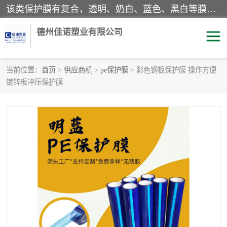
该类保护膜有复合，透明、奶白、蓝色、黑白等膜型。特高粘，高粘，中高粘，中粘，中低粘，低粘等。对于不同的粘力要求有相应的产品相适配。无胶渍残留污染。在较宽的收卷幅度下平整无皱纹，收卷长度大，利于机械化及自动化施工粘贴。为您的产品提供的表面保护解决方案。 产品广泛适用于：铝材、不锈钢、金属、塑料、电子、家电、家具、玻璃、化工材料、装饰材料等。
德州佳诺塑业有限公司
当前位置：
首页
>
供应商机
>
pe保护膜
> 彩色钢板保护膜 操作方便
镀锌板冲压保护膜
pe保护膜
包装膜
地毯保护膜
家具保护膜
拉伸缠绕膜
透明保护膜
黑白保护膜
乳白保护膜
明蓝保护膜
纯黑保护膜
印字保护膜
彩钢板保护膜