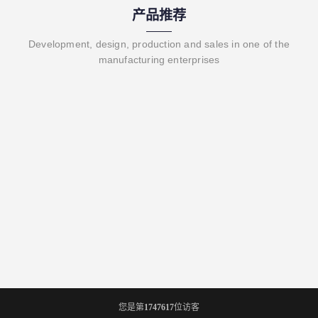
产品推荐
Development, design, production and sales in one of the
manufacturing enterprises
您是第
1747617
位访客