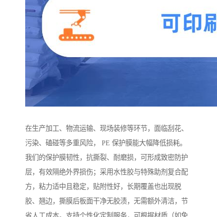
在生产加工、物流运输、现场装修等环节，面临刮花、
污染、磕碰等多重风险， PE 保护膜能大幅降低损耗。
我们的保护膜韧性，抗撕裂、耐磨损，可形成致密防护
层，有效隔绝外界损伤；采用水性胶与特殊助剂复合配
方，粘力适中且稳定，贴附性好，长期覆盖也出现脱
胶、翘边，撕膜后板面干净无胶渍，无需额外清洁，节
省人工成本。支持个性化定制服务，可根据材质（如免