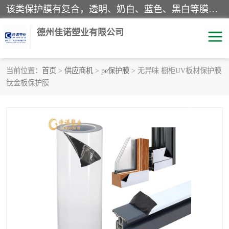
该类保护膜有复合，透明、奶白、蓝色、黑白等膜型。特高粘，高粘，中高粘，中粘，中低粘，低粘等。对于不同的粘力要求有相应的产品相适配。无胶渍残留污染。在较宽的收卷幅度下平整无皱纹，收卷长度大，利于机械化及自动化施工粘贴。为您的产品提供的表面保护解决方案。 产品广泛适用于：铝材、不锈钢、金属、塑料、电子、家电、家具、玻璃、化工材料、装饰材料等。
德州佳诺塑业有限公司
当前位置：
首页
>
供应商机
>
pe保护膜
> 无异味 橱柜UV板材保护膜
钛金板保护膜
pe保护膜
包装膜
地毯保护膜
家具保护膜
拉伸缠绕膜
透明保护膜
黑白保护膜
乳白保护膜
明蓝保护膜
纯黑保护膜
印字保护膜
彩钢板保护膜