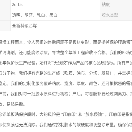
2c-15c
粘度
透明、明蓝、乳白、黑白
胶水类型
全新料聚乙烯
幕墙工程而言，令人恐惧的售后问题不是板材变形，而是撕掉保护膜后留
学清洗剂，还可能腐蚀涂层，导致整个幕墙工程验收不合格。我们的PE
余年保护膜生产经验，始终将“无残胶”作为产品的核心品质指标。所有产
低分子物。我们拥有完整的生产线（吹膜、涂布、分切、发货），并掌握
稳定。我们的定制化服务覆盖粘度、宽度、厚度、颜色，还可根据您的需
产前，我们对每一批胶水原料进行初检；产后，每卷膜都要经过剥离力、
致、易贴易撕。
涂铝单板贴保护膜时，大的风险是 “压敏印” 和 “胶水侵蚀” 。压敏印
即使撕膜也无法消除。我们通过控制胶水的软硬度和调整涂布量，确保保