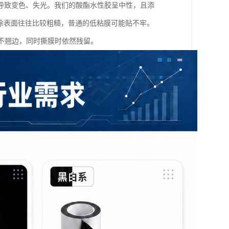
导致变色、失光。我们的酸酯水性胶呈中性，且添
喷涂表面往往比较粗糙，普通的低粘膜可能贴不牢。
不翘边，同时撕膜时依然残留。