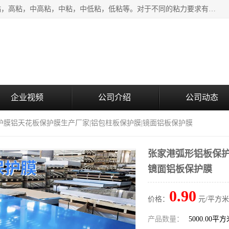
该类保护膜有复合，透明、奶白、蓝色、黑白等膜型。特高粘，高粘，中高粘，中粘，中低粘，低粘等。对于不同的粘力要求有相应的产品相适配。无胶渍残留污染。在较宽的收卷幅度下平整无皱纹，收卷长度大，利于机械化及自动化施工粘贴。为您的产品提供的表面保护解决方案。 产品广泛适用于：铝材、不锈钢、金属、塑料、电子、家电、家具、玻璃、化工材料、装饰材料等。
企业视频
公司介绍
公司动态
护膜铝天花板保护膜生产厂家|铝包柱板保护膜|镜面铝板保护膜
张家港弧形铝板保护
镜面铝板保护膜
0.90
价格：
元/平方米
产品数量：
5000.00平