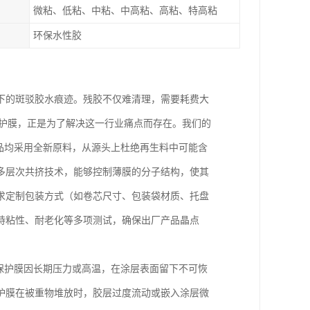
微粘、低粘、中粘、中高粘、高粘、特高粘
环保水性胶
下的斑驳胶水痕迹。残胶不仅难清理，需要耗费大
保护膜，正是为了解决这一行业痛点而存在。我们的
品均采用全新原料，从源头上杜绝再生料中可能含
多层次共挤技术，能够控制薄膜的分子结构，使其
求定制包装方式（如卷芯尺寸、包装袋材质、托盘
持粘性、耐老化等多项测试，确保出厂产品晶点
是指保护膜因长期压力或高温，在涂层表面留下不可恢
护膜在被重物堆放时，胶层过度流动或嵌入涂层微