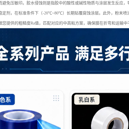
而避免压敏印。胶水侵蚀则是指胶中的酸性或碱性物质与涂层发生反应，
稳定剂，在标准条件下（-20℃~80℃）长期贴覆腐蚀涂层。此外，粉末
据您提供的粗糙度Ra值，匹配对应的中高粘方案，确保膜在折弯和运输中