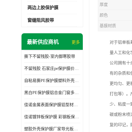
厚度
两边上胶保护膜
颜色
窗缝阻风胶带
基膜材质
最新供应商机
更多
对于铝单板
量人工和化
撕下不留残胶-室内御寒胶带
公司拥有十
不留残胶 石家庄pe保护膜价格 塑料薄膜
有的杂质和
自粘易撕PE保护膜塑料外壳导光板亚克力板膜操作方便
更均匀、更
黑白PE保护膜铝合金门窗多种颜色支持定制生产
打包等）。
少、粘度一
佳诺金属表面保护膜铝型材保护膜不留残胶铝合金窗框保护胶带
碳或粉末喷
佳诺镀锌板保护膜 彩钢板保护pe保护膜
复的印记，
塑胶外壳保护膜厂家导光板保护膜 铝单板保护膜胶带易撕不留胶