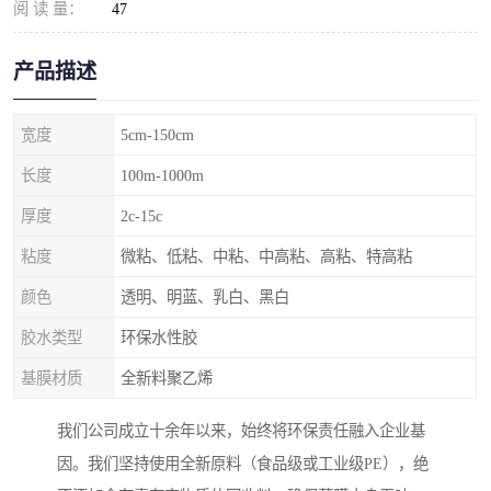
阅 读 量：
47
产品描述
宽度
5cm-150cm
长度
100m-1000m
厚度
2c-15c
粘度
微粘、低粘、中粘、中高粘、高粘、特高粘
颜色
透明、明蓝、乳白、黑白
胶水类型
环保水性胶
基膜材质
全新料聚乙烯
我们公司成立十余年以来，始终将环保责任融入企业基
因。我们坚持使用全新原料（食品级或工业级PE），绝