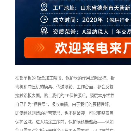
在铝单板的 钣金加工阶段，保护膜的作用是防摩擦。折
弯机和冲压机的模具、传送滚轮、工作台面，都会反复
接触铝板表面。贴上我们的PE保护膜后，膜层本身牺牲
自己作为“牺牲层”，吸收磨损。由于我们的膜韧性好，
即使经过剧烈的折弯变形，也不易破裂，可以完整覆盖
保护区域。进入喷涂工序前，保护膜还能遮蔽——例如
您只需要对铝板正面喷涂而背面不需要时，可以提前在