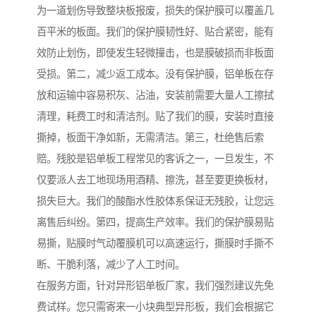
为一道划伤导致整块板报废，损失的保护膜可以覆盖几
百平米的板面。我们的保护膜韧性好、贴合紧密，能有
效防止划伤，即使发生轻微撞击，也是膜破损而非板面
受损。第二，减少返工成本。没有保护膜，铝单板在存
放和运输中容易积灰、沾油，安装前需要大量人工擦拭
清理，耗费工时和清洁剂。贴了我们的膜，安装时直接
撕掉，板面干净如新，无需清洁。第三，杜绝售后索
赔。残胶是铝单板工程常见的客诉之一，一旦发生，不
仅要派人去工地现场用酒精、擦洗，甚至要更换板材，
损失巨大。我们的酸酯水性胶体系保证无残胶，让您远
离售后纠纷。第四，提高生产效率。我们的保护膜易贴
易撕，贴膜时气动覆膜机可以高速运行，撕膜时手撕不
断、干脆利落，减少了人工时间。
在服务方面，针对异形铝单板厂家，我们强烈建议先免
费试样。您只需寄来一小块典型异形板，我们会根据它