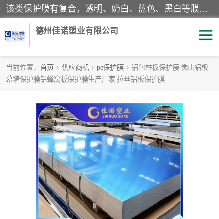
该类保护膜有复合，透明、奶白、蓝色、黑白等膜型。特高粘，高粘，中高粘，中粘，中低粘，低粘等。对于不同的粘力要求有相应的产品相适配。无胶渍残留污染。在较宽的收卷幅度下平整无皱纹，收卷长度大，利于机械化及自动化施工粘贴。为您的产品提供的表面保护解决方案。 产品广泛适用于：铝材、不锈钢、金属、塑料、电子、家电、家具、玻璃、化工材料、装饰材料等。
德州佳诺塑业有限公司
当前位置：
首页
>
供应商机
>
pe保护膜
> 铝包柱板保护膜|佛山铝板
幕墙保护膜铝蜂窝板保护膜生产厂家|拉丝铝板保护膜
pe保护膜
包装膜
地毯保护膜
家具保护膜
拉伸缠绕膜
透明保护膜
黑白保护膜
乳白保护膜
明蓝保护膜
纯黑保护膜
印字保护膜
彩钢板保护膜