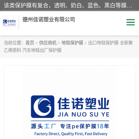
该类保护膜有复合，透明、奶白、蓝色、黑白等膜型。特高粘，高粘，中高粘，中粘，中低粘，低粘等。对于不同的粘力要求有相应的产品相适配。无胶渍残留污染。在较宽的收卷幅度下平整无皱纹，收卷长度大，利于机械化及自动化施工粘贴。为您的产品提供的表面保护解决方案。 产品广泛适用于：铝材、不锈钢、金属、塑料、电子、家电、家具、玻璃、化工材料、装饰材料等。
德州佳诺塑业有限公司
当前位置：
首页
>
供应商机
>
地毯保护膜
> 出口地毯保护膜 全新聚
乙烯原料 汽车地毯出厂保护膜
pe保护膜
包装膜
地毯保护膜
家具保护膜
拉伸缠绕膜
透明保护膜
黑白保护膜
乳白保护膜
明蓝保护膜
纯黑保护膜
印字保护膜
彩钢板保护膜