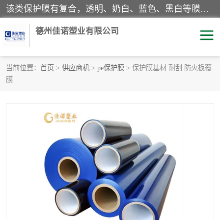
该类保护膜有复合，透明、奶白、蓝色、黑白等膜型。特高粘，高粘，中高粘，中粘，中低粘，低粘等。对于不同的粘力要求有相应的产品相适配。无胶渍残留污染。在较宽的收卷幅度下平整无皱纹，收卷长度大，利于机械化及自动化施工粘贴。为您的产品提供的表面保护解决方案。 产品广泛适用于：铝材、不锈钢、金属、塑料、电子、家电、家具、玻璃、化工材料、装饰材料等。
德州佳诺塑业有限公司
当前位置：
首页
>
供应商机
>
pe保护膜
> 保护膜基材 耐刮 防火板覆
膜
pe保护膜
包装膜
地毯保护膜
家具保护膜
拉伸缠绕膜
透明保护膜
黑白保护膜
乳白保护膜
明蓝保护膜
纯黑保护膜
印字保护膜
彩钢板保护膜