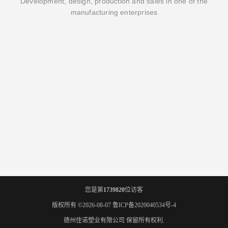
Development, design, production and sales in one of the
manufacturing enterprises
您是第
1739820
位访客
版权所有 ©2026-08-07
鲁ICP备2020040534号-4
德州佳诺塑业有限公司
保留所有权利.