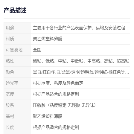
产品描述
用途
主要用于各行业的产品表面保护、运输及安装过程中防止物体表面刮花及尘土
材质
聚乙烯塑料薄膜
可售卖地
全国
粘性
微粘、低粘、中粘、中低粘、中高粘、高粘、超高粘
颜色
黑白/红白/乳白/蓝黑/透明/透明蓝/透明红/橘红色等 随意选择
透光率
根据厚度、粘度及颜色而定
宽度
根据产品适合的规格定制
胶系
压敏胶（粘度稳定 无残胶 无异味）
基材
聚乙烯塑料薄膜
长度
根据产品适合的规格定制