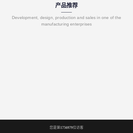
产品推荐
Development, design, production and sales in one of the
manufacturing enterprises
您是第
1756979
位访客