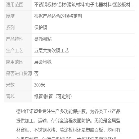
适用范围
不锈钢板材/铝材/建筑材料/电子电器材料/塑胶板材/门类石类/无尘车间除尘保护膜、除尘滚筒等净化材料
厚度
根据产品适合的规格定制
系列
保护膜
产品特性
易撕易粘
生产工艺
五层共挤吹膜工艺
应用范围
展会地毯
是否进口货源
否
米数
300米
管芯
纸管/胶管（可定制）
德州佳诺塑业专注生产多功能保护膜，为各类工业产品
提供加工、运输、存储全流程表面防护。无论是金属型
材窗框、不锈钢水槽、喷涂板材还是塑胶面板，均可有