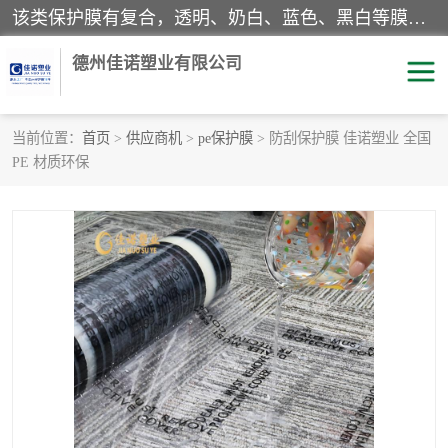
该类保护膜有复合，透明、奶白、蓝色、黑白等膜型。特高粘，高粘，中高粘，中粘，中低粘，低粘等。对于不同的粘力要求有相应的产品相适配。无胶渍残留污染。在较宽的收卷幅度下平整无皱纹，收卷长度大，利于机械化及自动化施工粘贴。为您的产品提供的表面保护解决方案。 产品广泛适用于：铝材、不锈钢、金属、塑料、电子、家电、家具、玻璃、化工材料、装饰材料等。
德州佳诺塑业有限公司
当前位置：
首页
>
供应商机
>
pe保护膜
> 防刮保护膜 佳诺塑业 全国
PE 材质环保
pe保护膜
包装膜
地毯保护膜
家具保护膜
拉伸缠绕膜
透明保护膜
黑白保护膜
乳白保护膜
明蓝保护膜
纯黑保护膜
印字保护膜
彩钢板保护膜