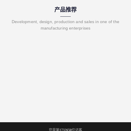
产品推荐
Development, design, production and sales in one of the
manufacturing enterprises
您是第
1732650
位访客