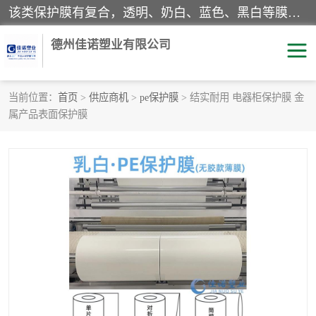
该类保护膜有复合，透明、奶白、蓝色、黑白等膜型。特高粘，高粘，中高粘，中粘，中低粘，低粘等。对于不同的粘力要求有相应的产品相适配。无胶渍残留污染。在较宽的收卷幅度下平整无皱纹，收卷长度大，利于机械化及自动化施工粘贴。为您的产品提供的表面保护解决方案。 产品广泛适用于：铝材、不锈钢、金属、塑料、电子、家电、家具、玻璃、化工材料、装饰材料等。
德州佳诺塑业有限公司
当前位置：
首页
>
供应商机
>
pe保护膜
> 结实耐用 电器柜保护膜 金
属产品表面保护膜
pe保护膜
包装膜
地毯保护膜
家具保护膜
拉伸缠绕膜
透明保护膜
黑白保护膜
乳白保护膜
明蓝保护膜
纯黑保护膜
印字保护膜
彩钢板保护膜